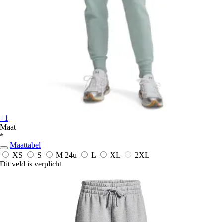
+1
Maat
*
Maattabel
XS
S
M
24u
L
XL
2XL
Dit veld is verplicht