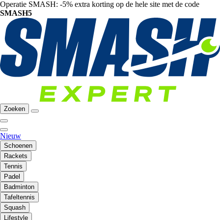
Operatie SMASH: -5% extra korting op de hele site met de code
SMASH5
Zoeken
Nieuw
Schoenen
Rackets
Tennis
Padel
Badminton
Tafeltennis
Squash
Lifestyle