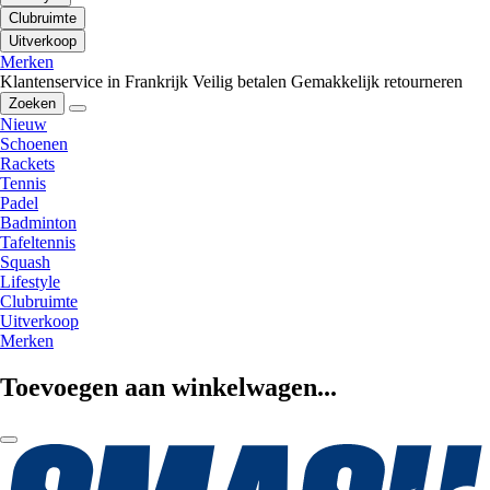
Clubruimte
Uitverkoop
Merken
Klantenservice in Frankrijk
Veilig betalen
Gemakkelijk retourneren
Zoeken
Nieuw
Schoenen
Rackets
Tennis
Padel
Badminton
Tafeltennis
Squash
Lifestyle
Clubruimte
Uitverkoop
Merken
Toevoegen aan winkelwagen...