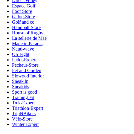
Direct-Volley
Espace Golf
Foot-Store
Galop-Store
Golf and co
Handball-Store
House of Rugby
La sellerie de Maé
Made in Paradis
Nauti-wave
On-Fight
Padel-Expert
Pecheur-Store
Pet and Garden
Slowood Interior
Sneak'In
Sneakids
Sport is good
Training-Fit
Trek-Expert
Triathlon-Expert
TripNBikers
Vélo-Store
Winter-Expert