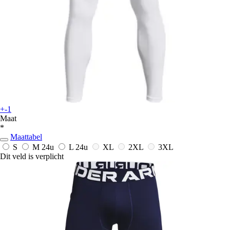
+-1
Maat
*
Maattabel
S
M
24u
L
24u
XL
2XL
3XL
Dit veld is verplicht