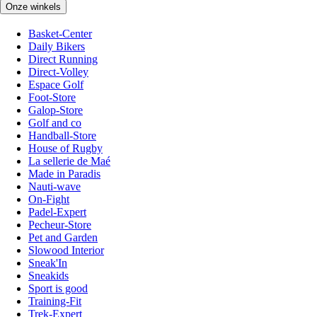
Onze winkels
Basket-Center
Daily Bikers
Direct Running
Direct-Volley
Espace Golf
Foot-Store
Galop-Store
Golf and co
Handball-Store
House of Rugby
La sellerie de Maé
Made in Paradis
Nauti-wave
On-Fight
Padel-Expert
Pecheur-Store
Pet and Garden
Slowood Interior
Sneak'In
Sneakids
Sport is good
Training-Fit
Trek-Expert