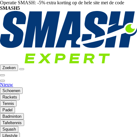
Operatie SMASH: -5% extra korting op de hele site met de code
SMASH5
Zoeken
Nieuw
Schoenen
Rackets
Tennis
Padel
Badminton
Tafeltennis
Squash
Lifestyle