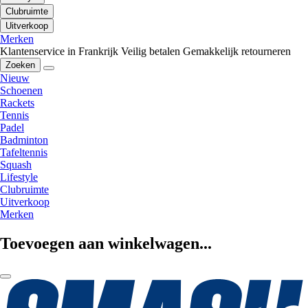
Clubruimte
Uitverkoop
Merken
Klantenservice in Frankrijk
Veilig betalen
Gemakkelijk retourneren
Zoeken
Nieuw
Schoenen
Rackets
Tennis
Padel
Badminton
Tafeltennis
Squash
Lifestyle
Clubruimte
Uitverkoop
Merken
Toevoegen aan winkelwagen...