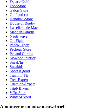
Espace Golf
Foot-Store
Galop-Store
Golf and co
Handball-Store
House of Rugby
La sellerie de Maé
Made in Paradis
Nauti-wave
On-Fight
Padel-Expert
Pecheur-Store
Pet and Garden
Slowood Interior
Sneak'In
Sneakids
Sport is good
Training-Fit
Trek-Expert
Triathlon-Expert
TripNBikers
Vélo-Store
Winter-Expert
Abonneer je op onze nieuwsbrief