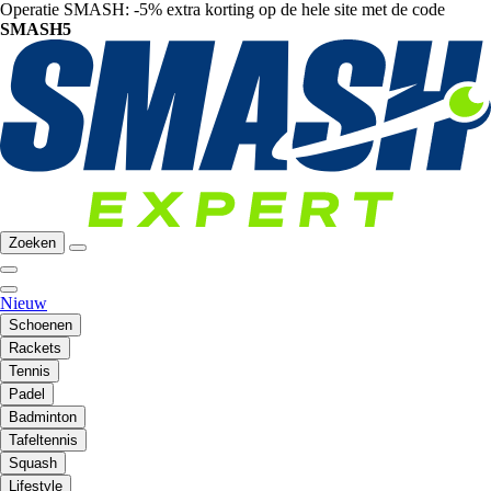
Operatie SMASH: -5% extra korting op de hele site met de code
SMASH5
Zoeken
Nieuw
Schoenen
Rackets
Tennis
Padel
Badminton
Tafeltennis
Squash
Lifestyle