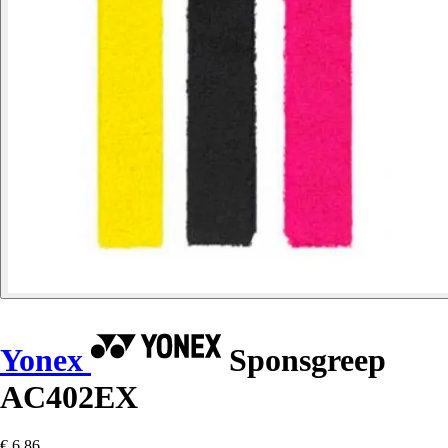
Yonex
Sponsgreep
AC402EX
€ 6,86