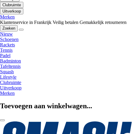
Clubruimte
Uitverkoop
Merken
Klantenservice in Frankrijk
Veilig betalen
Gemakkelijk retourneren
Zoeken
Nieuw
Schoenen
Rackets
Tennis
Padel
Badminton
Tafeltennis
Squash
Lifestyle
Clubruimte
Uitverkoop
Merken
Toevoegen aan winkelwagen...