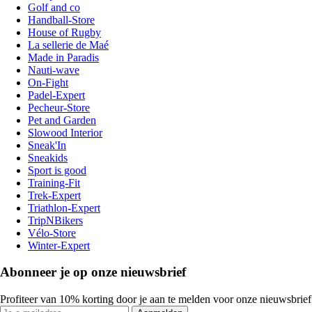
Golf and co
Handball-Store
House of Rugby
La sellerie de Maé
Made in Paradis
Nauti-wave
On-Fight
Padel-Expert
Pecheur-Store
Pet and Garden
Slowood Interior
Sneak'In
Sneakids
Sport is good
Training-Fit
Trek-Expert
Triathlon-Expert
TripNBikers
Vélo-Store
Winter-Expert
Abonneer je op onze nieuwsbrief
Profiteer van 10% korting door je aan te melden voor onze nieuwsbrief