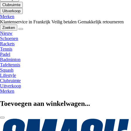
Clubruimte
Uitverkoop
Merken
Klantenservice in Frankrijk
Veilig betalen
Gemakkelijk retourneren
Zoeken
Nieuw
Schoenen
Rackets
Tennis
Padel
Badminton
Tafeltennis
Squash
Lifestyle
Clubruimte
Uitverkoop
Merken
Toevoegen aan winkelwagen...