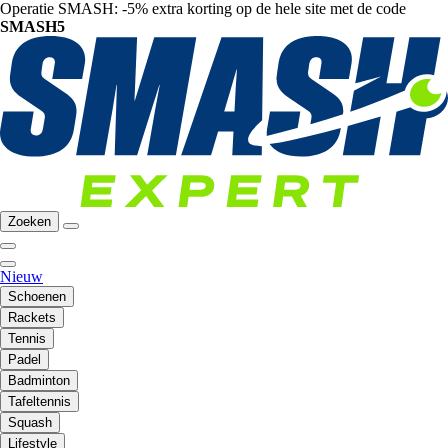
Operatie SMASH: -5% extra korting op de hele site met de code
SMASH5
Zoeken
Nieuw
Schoenen
Rackets
Tennis
Padel
Badminton
Tafeltennis
Squash
Lifestyle