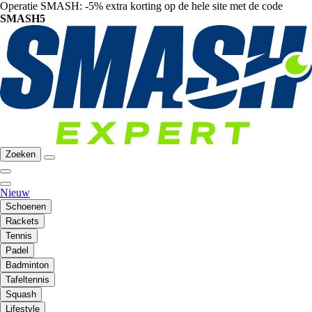
Operatie SMASH: -5% extra korting op de hele site met de code
SMASH5
Zoeken
Nieuw
Schoenen
Rackets
Tennis
Padel
Badminton
Tafeltennis
Squash
Lifestyle