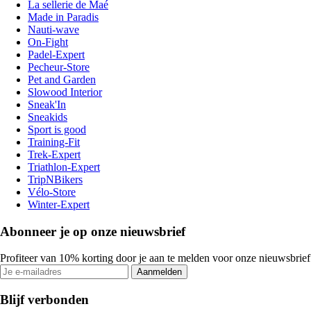
La sellerie de Maé
Made in Paradis
Nauti-wave
On-Fight
Padel-Expert
Pecheur-Store
Pet and Garden
Slowood Interior
Sneak'In
Sneakids
Sport is good
Training-Fit
Trek-Expert
Triathlon-Expert
TripNBikers
Vélo-Store
Winter-Expert
Abonneer je op onze nieuwsbrief
Profiteer van 10% korting door je aan te melden voor onze nieuwsbrief
Aanmelden
Blijf verbonden