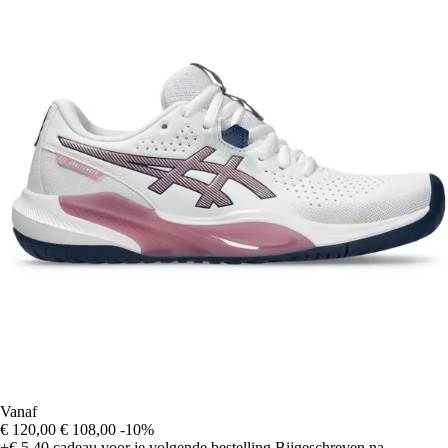
Vanaf
€ 120,00
€ 108,00
-10%
+€ 5,40
cadeau voor je volgende bestelling
Bijgeschreven na