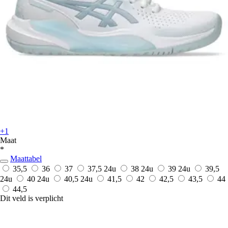
+1
Maat
*
Maattabel
35,5
36
37
37,5
24u
38
24u
39
24u
39,5
24u
40
24u
40,5
24u
41,5
42
42,5
43,5
44
44,5
Dit veld is verplicht