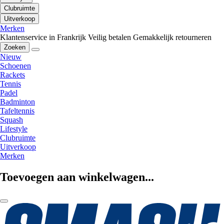
Clubruimte
Uitverkoop
Merken
Klantenservice in Frankrijk
Veilig betalen
Gemakkelijk retourneren
Zoeken
Nieuw
Schoenen
Rackets
Tennis
Padel
Badminton
Tafeltennis
Squash
Lifestyle
Clubruimte
Uitverkoop
Merken
Toevoegen aan winkelwagen...