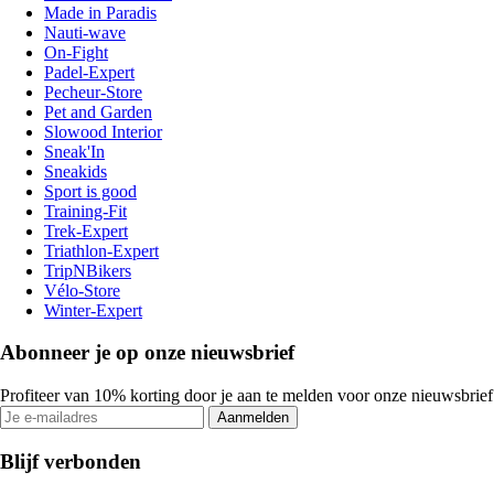
Made in Paradis
Nauti-wave
On-Fight
Padel-Expert
Pecheur-Store
Pet and Garden
Slowood Interior
Sneak'In
Sneakids
Sport is good
Training-Fit
Trek-Expert
Triathlon-Expert
TripNBikers
Vélo-Store
Winter-Expert
Abonneer je op onze nieuwsbrief
Profiteer van 10% korting door je aan te melden voor onze nieuwsbrief
Aanmelden
Blijf verbonden