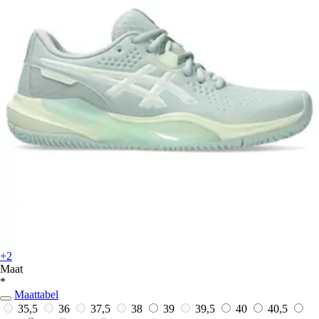
+2
Maat
*
Maattabel
35,5
36
37,5
38
39
39,5
40
40,5