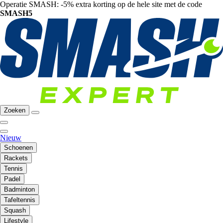
Operatie SMASH: -5% extra korting op de hele site met de code
SMASH5
Zoeken
Nieuw
Schoenen
Rackets
Tennis
Padel
Badminton
Tafeltennis
Squash
Lifestyle