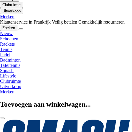
Clubruimte
Uitverkoop
Merken
Klantenservice in Frankrijk
Veilig betalen
Gemakkelijk retourneren
Zoeken
Nieuw
Schoenen
Rackets
Tennis
Padel
Badminton
Tafeltennis
Squash
Lifestyle
Clubruimte
Uitverkoop
Merken
Toevoegen aan winkelwagen...