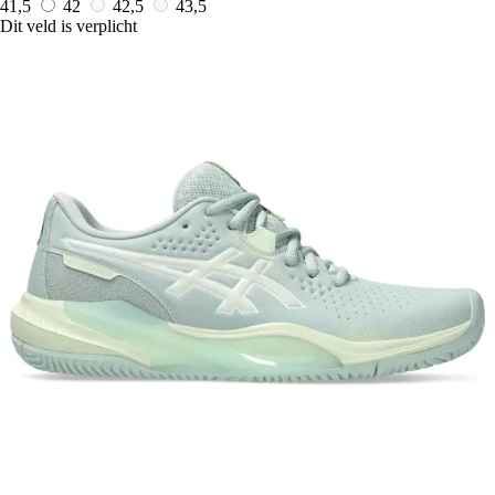
41,5
42
42,5
43,5
Dit veld is verplicht