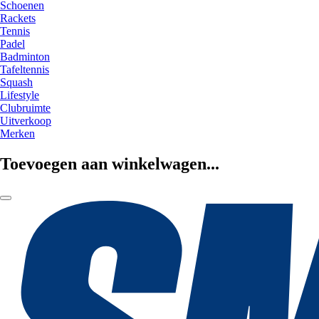
Schoenen
Rackets
Tennis
Padel
Badminton
Tafeltennis
Squash
Lifestyle
Clubruimte
Uitverkoop
Merken
Toevoegen aan winkelwagen...