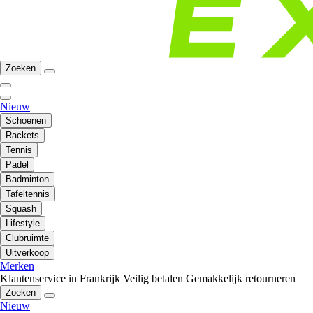
Zoeken
Nieuw
Schoenen
Rackets
Tennis
Padel
Badminton
Tafeltennis
Squash
Lifestyle
Clubruimte
Uitverkoop
Merken
Klantenservice in Frankrijk
Veilig betalen
Gemakkelijk retourneren
Zoeken
Nieuw