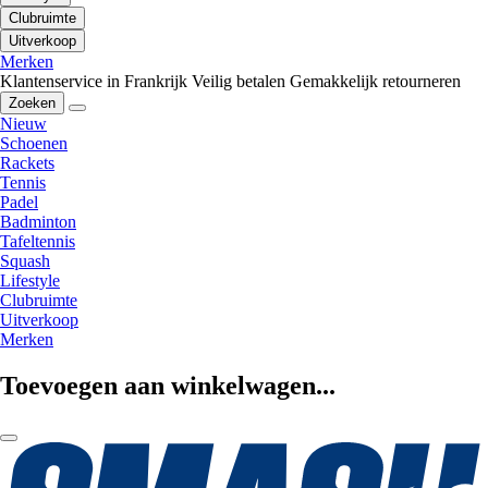
Clubruimte
Uitverkoop
Merken
Klantenservice in Frankrijk
Veilig betalen
Gemakkelijk retourneren
Zoeken
Nieuw
Schoenen
Rackets
Tennis
Padel
Badminton
Tafeltennis
Squash
Lifestyle
Clubruimte
Uitverkoop
Merken
Toevoegen aan winkelwagen...