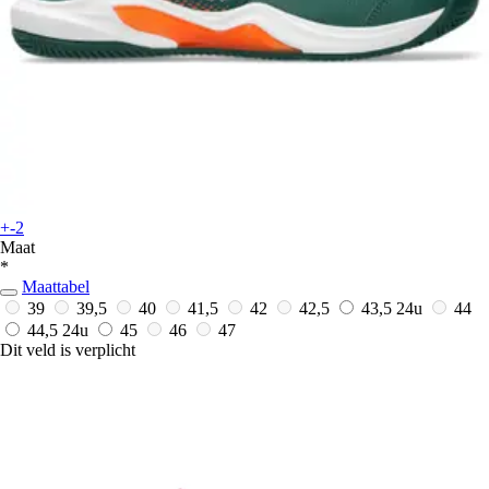
+-2
Maat
*
Maattabel
39
39,5
40
41,5
42
42,5
43,5
24u
44
44,5
24u
45
46
47
Dit veld is verplicht