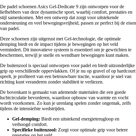
De padel schoenen Asics Gel-Dedicate 9 zijn ontworpen voor de
liefhebbers van deze dynamische sport, waarbij comfort, prestaties en
stijl samenkomen. Met een ontwerp dat zorgt voor uitstekende
ondersteuning en veel bewegingsvrijheid, passen ze perfect bij de eisen
van padel.
Deze schoenen zijn uitgerust met Gel-technologie, die optimale
demping biedt en de impact tijdens je bewegingen op het veld
vermindert. Dit innovatieve systeem is essentieel om je gewrichten te
beschermen, terwijl je snelle en wendbare bewegingen kunt maken.
De buitenzool is speciaal ontworpen voor padel en biedt uitzonderlijke
grip op verschillende oppervlakken. Of je nu op gravel of op hardcourt
speelt, je profiteert van een betrouwbare tractie, waardoor je snel van
richting kunt veranderen zonder stabiliteit te verliezen.
De bovenkant is gemaakt van ademende materialen die een goede
luchtcirculatie bevorderen, waardoor opbouw van warmte en vocht
wordt voorkomen. Zo kun je urenlang spelen zonder ongemak, zelfs
tijdens de intensiefste wedstrijden.
Gel-demping:
Biedt een uitstekend energieterugloop en
verhoogd comfort.
Specifieke buitenzool:
Zorgt voor optimale grip voor betere
prestaties op het veld.