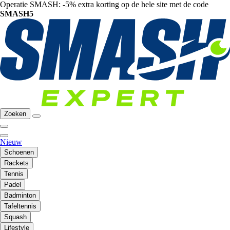
Operatie SMASH: -5% extra korting op de hele site met de code
SMASH5
Zoeken
Nieuw
Schoenen
Rackets
Tennis
Padel
Badminton
Tafeltennis
Squash
Lifestyle