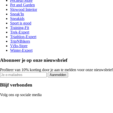
Pecheur-Store
Pet and Garden
Slowood Interior
Sneak'In
Sneakids
Sport is good
Training-Fit
Trek-Expert
Triathlon-Expert
TripNBikers
Vélo-Store
Winter-Expert
Abonneer je op onze nieuwsbrief
Profiteer van 10% korting door je aan te melden voor onze nieuwsbrief
Aanmelden
Blijf verbonden
Volg ons op sociale media