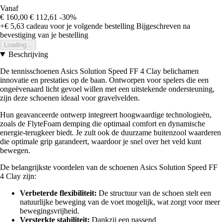
Vanaf
€ 160,00
€ 112,61
-30%
+€ 5,63
cadeau voor je volgende bestelling
Bijgeschreven na
bevestiging van je bestelling
Loading...
Beschrijving
De tennisschoenen Asics Solution Speed FF 4 Clay belichamen
innovatie en prestaties op de baan. Ontworpen voor spelers die een
ongeëvenaard licht gevoel willen met een uitstekende ondersteuning,
zijn deze schoenen ideaal voor gravelvelden.
Hun geavanceerde ontwerp integreert hoogwaardige technologieën,
zoals de FlyteFoam demping die optimaal comfort en dynamische
energie-terugkeer biedt. Je zult ook de duurzame buitenzool waarderen
die optimale grip garandeert, waardoor je snel over het veld kunt
bewegen.
De belangrijkste voordelen van de schoenen Asics Solution Speed FF
4 Clay zijn:
Verbeterde flexibiliteit:
De structuur van de schoen stelt een
natuurlijke beweging van de voet mogelijk, wat zorgt voor meer
bewegingsvrijheid.
Versterkte stabiliteit:
Dankzij een passend