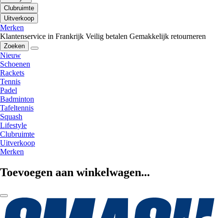
Clubruimte
Uitverkoop
Merken
Klantenservice in Frankrijk
Veilig betalen
Gemakkelijk retourneren
Zoeken
Nieuw
Schoenen
Rackets
Tennis
Padel
Badminton
Tafeltennis
Squash
Lifestyle
Clubruimte
Uitverkoop
Merken
Toevoegen aan winkelwagen...