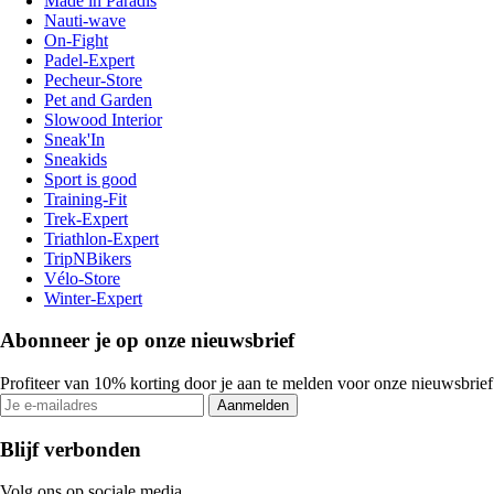
Made in Paradis
Nauti-wave
On-Fight
Padel-Expert
Pecheur-Store
Pet and Garden
Slowood Interior
Sneak'In
Sneakids
Sport is good
Training-Fit
Trek-Expert
Triathlon-Expert
TripNBikers
Vélo-Store
Winter-Expert
Abonneer je op onze nieuwsbrief
Profiteer van 10% korting door je aan te melden voor onze nieuwsbrief
Aanmelden
Blijf verbonden
Volg ons op sociale media