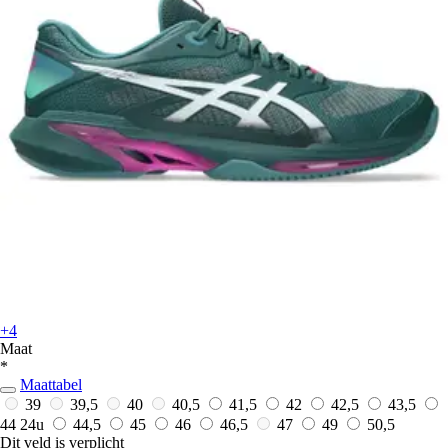
+4
Maat
*
Maattabel
39
39,5
40
40,5
41,5
42
42,5
43,5
44
24u
44,5
45
46
46,5
47
49
50,5
Dit veld is verplicht