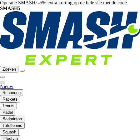
Operatie SMASH: -5% extra korting op de hele site met de code
SMASH5
Zoeken
Nieuw
Schoenen
Rackets
Tennis
Padel
Badminton
Tafeltennis
Squash
Lifestyle