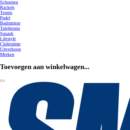
Schoenen
Rackets
Tennis
Padel
Badminton
Tafeltennis
Squash
Lifestyle
Clubruimte
Uitverkoop
Merken
Toevoegen aan winkelwagen...