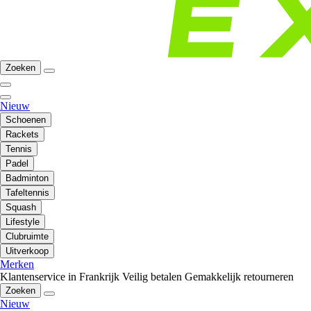
Zoeken
Nieuw
Schoenen
Rackets
Tennis
Padel
Badminton
Tafeltennis
Squash
Lifestyle
Clubruimte
Uitverkoop
Merken
Klantenservice in Frankrijk
Veilig betalen
Gemakkelijk retourneren
Zoeken
Nieuw