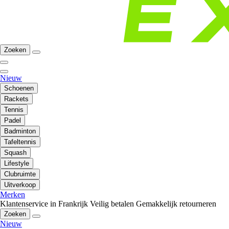
Zoeken
Nieuw
Schoenen
Rackets
Tennis
Padel
Badminton
Tafeltennis
Squash
Lifestyle
Clubruimte
Uitverkoop
Merken
Klantenservice in Frankrijk
Veilig betalen
Gemakkelijk retourneren
Zoeken
Nieuw