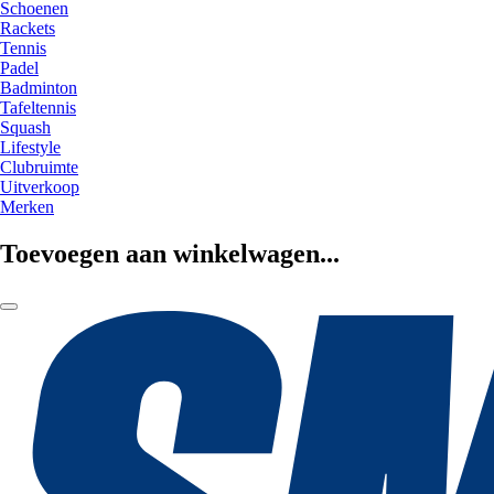
Schoenen
Rackets
Tennis
Padel
Badminton
Tafeltennis
Squash
Lifestyle
Clubruimte
Uitverkoop
Merken
Toevoegen aan winkelwagen...