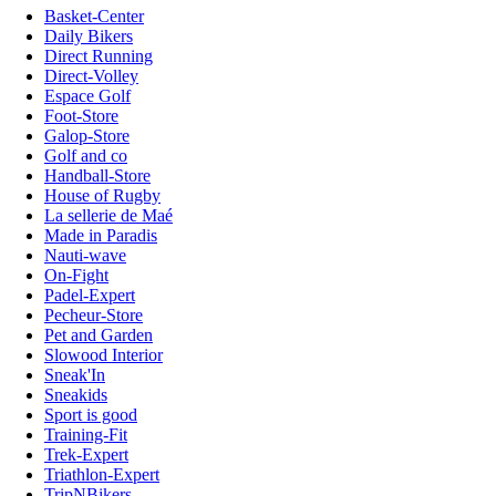
Basket-Center
Daily Bikers
Direct Running
Direct-Volley
Espace Golf
Foot-Store
Galop-Store
Golf and co
Handball-Store
House of Rugby
La sellerie de Maé
Made in Paradis
Nauti-wave
On-Fight
Padel-Expert
Pecheur-Store
Pet and Garden
Slowood Interior
Sneak'In
Sneakids
Sport is good
Training-Fit
Trek-Expert
Triathlon-Expert
TripNBikers