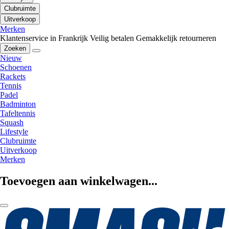
Clubruimte
Uitverkoop
Merken
Klantenservice in Frankrijk
Veilig betalen
Gemakkelijk retourneren
Zoeken
Nieuw
Schoenen
Rackets
Tennis
Padel
Badminton
Tafeltennis
Squash
Lifestyle
Clubruimte
Uitverkoop
Merken
Toevoegen aan winkelwagen...