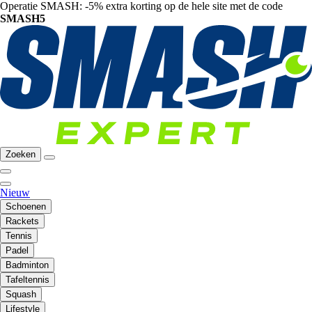
Operatie SMASH: -5% extra korting op de hele site met de code
SMASH5
Zoeken
Nieuw
Schoenen
Rackets
Tennis
Padel
Badminton
Tafeltennis
Squash
Lifestyle