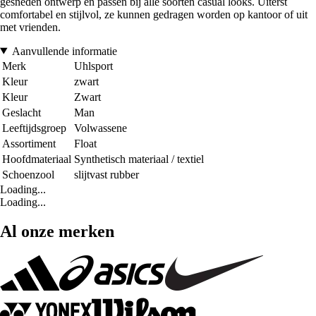
gesneden ontwerp en passen bij alle soorten casual looks. Uiterst
comfortabel en stijlvol, ze kunnen gedragen worden op kantoor of uit
met vrienden.
Aanvullende informatie
Merk
Uhlsport
Kleur
zwart
Kleur
Zwart
Geslacht
Man
Leeftijdsgroep
Volwassene
Assortiment
Float
Hoofdmateriaal
Synthetisch materiaal / textiel
Schoenzool
slijtvast rubber
Loading...
Loading...
Al onze merken