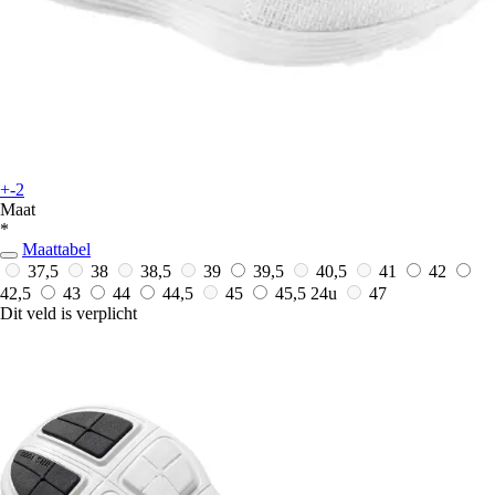
+-2
Maat
*
Maattabel
37,5
38
38,5
39
39,5
40,5
41
42
42,5
43
44
44,5
45
45,5
24u
47
Dit veld is verplicht