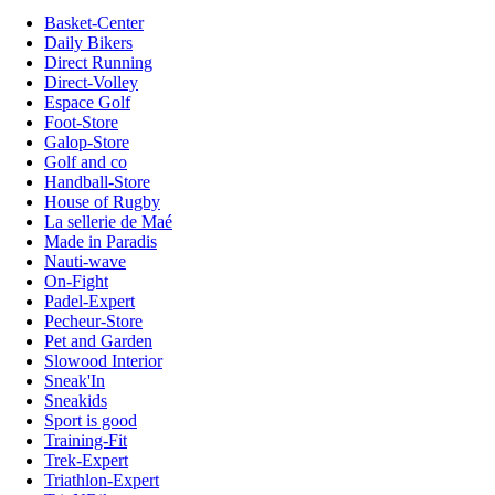
Basket-Center
Daily Bikers
Direct Running
Direct-Volley
Espace Golf
Foot-Store
Galop-Store
Golf and co
Handball-Store
House of Rugby
La sellerie de Maé
Made in Paradis
Nauti-wave
On-Fight
Padel-Expert
Pecheur-Store
Pet and Garden
Slowood Interior
Sneak'In
Sneakids
Sport is good
Training-Fit
Trek-Expert
Triathlon-Expert