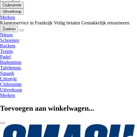
Clubruimte
Uitverkoop
Merken
Klantenservice in Frankrijk
Veilig betalen
Gemakkelijk retourneren
Zoeken
Nieuw
Schoenen
Rackets
Tennis
Padel
Badminton
Tafeltennis
Squash
Lifestyle
Clubruimte
Uitverkoop
Merken
Toevoegen aan winkelwagen...