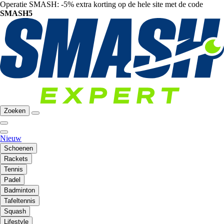
Operatie SMASH: -5% extra korting op de hele site met de code
SMASH5
Zoeken
Nieuw
Schoenen
Rackets
Tennis
Padel
Badminton
Tafeltennis
Squash
Lifestyle