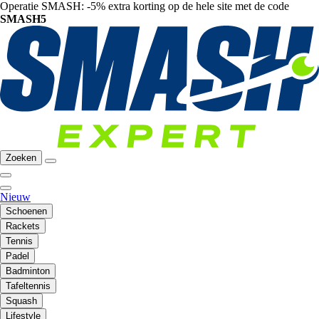
Operatie SMASH: -5% extra korting op de hele site met de code
SMASH5
Zoeken
Nieuw
Schoenen
Rackets
Tennis
Padel
Badminton
Tafeltennis
Squash
Lifestyle