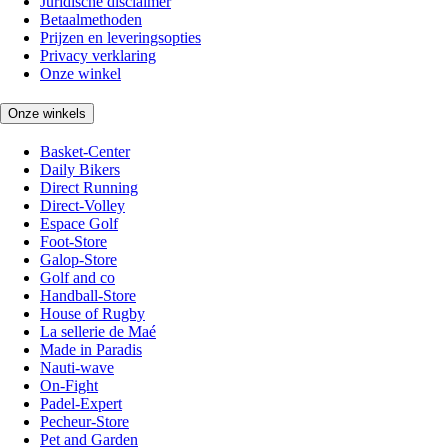
Juridische disclaimer
Betaalmethoden
Prijzen en leveringsopties
Privacy verklaring
Onze winkel
Onze winkels
Basket-Center
Daily Bikers
Direct Running
Direct-Volley
Espace Golf
Foot-Store
Galop-Store
Golf and co
Handball-Store
House of Rugby
La sellerie de Maé
Made in Paradis
Nauti-wave
On-Fight
Padel-Expert
Pecheur-Store
Pet and Garden