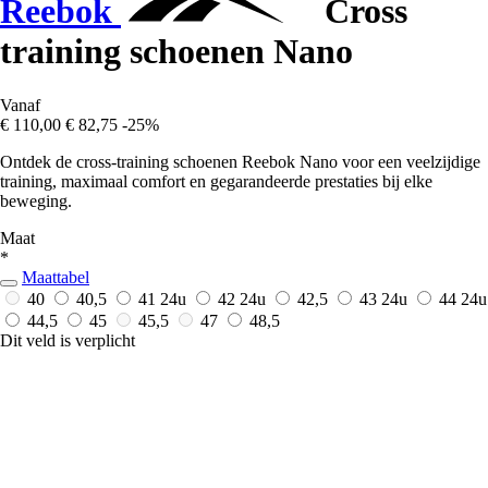
Reebok
Cross
training schoenen Nano
Vanaf
€ 110,00
€ 82,75
-25%
Ontdek de cross-training schoenen Reebok Nano voor een veelzijdige
training, maximaal comfort en gegarandeerde prestaties bij elke
beweging.
Maat
*
Maattabel
40
40,5
41
24u
42
24u
42,5
43
24u
44
24u
44,5
45
45,5
47
48,5
Dit veld is verplicht