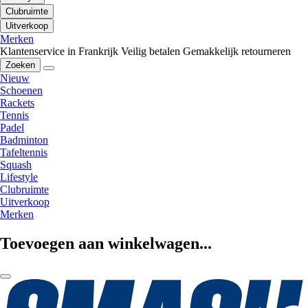
Clubruimte
Uitverkoop
Merken
Klantenservice in Frankrijk
Veilig betalen
Gemakkelijk retourneren
Zoeken
Nieuw
Schoenen
Rackets
Tennis
Padel
Badminton
Tafeltennis
Squash
Lifestyle
Clubruimte
Uitverkoop
Merken
Toevoegen aan winkelwagen...