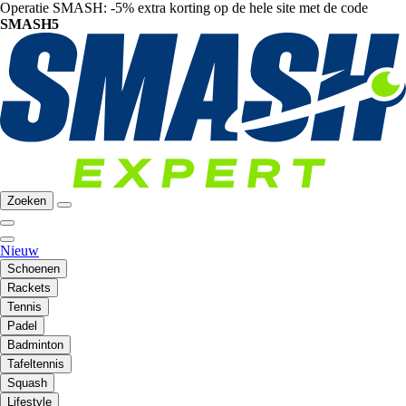
Operatie SMASH: -5% extra korting op de hele site met de code
SMASH5
Zoeken
Nieuw
Schoenen
Rackets
Tennis
Padel
Badminton
Tafeltennis
Squash
Lifestyle