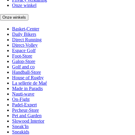
Onze winkel
Onze winkels
Basket-Center
Daily Bikers
Direct Running
Direct-Volley
Espace Golf
Foot-Store
Galop-Store
Golf and co
Handball-Store
House of Rugby
La sellerie de Maé
Made in Paradis
Nauti-wave
On-Fight
Padel-Expert
Pecheur-Store
Pet and Garden
Slowood Interior
Sneak'In
Sneakids