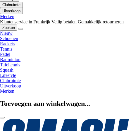
Clubruimte
Uitverkoop
Merken
Klantenservice in Frankrijk
Veilig betalen
Gemakkelijk retourneren
Zoeken
Nieuw
Schoenen
Rackets
Tennis
Padel
Badminton
Tafeltennis
Squash
Lifestyle
Clubruimte
Uitverkoop
Merken
Toevoegen aan winkelwagen...