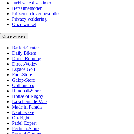
Juridische disclaimer
Betaalmethoden
Prijzen en leveringsopties
Privacy verklaring
Onze winkel
Onze winkels
Basket-Center
Daily Bikers
Direct Running
Direct-Volley
Espace Golf
Foot-Store
Galop-Store
Golf and co
Handball-Store
House of Rugby
La sellerie de Maé
Made in Paradis
Nauti-wave
On-Fight
Padel-Expert
Pecheur-Store
Pet and Garden