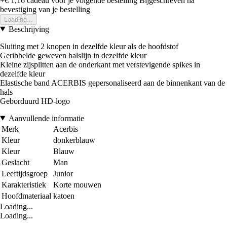
+€ 1,16
cadeau voor je volgende bestelling
Bijgeschreven na
bevestiging van je bestelling
Loading...
Beschrijving
Sluiting met 2 knopen in dezelfde kleur als de hoofdstof
Geribbelde geweven halslijn in dezelfde kleur
Kleine zijsplitten aan de onderkant met verstevigende spikes in
dezelfde kleur
Elastische band ACERBIS gepersonaliseerd aan de binnenkant van de
hals
Geborduurd HD-logo
Aanvullende informatie
Merk
Acerbis
Kleur
donkerblauw
Kleur
Blauw
Geslacht
Man
Leeftijdsgroep
Junior
Karakteristiek
Korte mouwen
Hoofdmateriaal
katoen
Loading...
Loading...