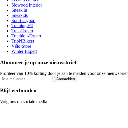
Slowood Interior
Sneak'In
Sneakids
Sport is good
Training-Fit
Trek-Expert
Triathlon-Expert
TripNBikers
Vélo-Store
Winter-Expert
Abonneer je op onze nieuwsbrief
Profiteer van 10% korting door je aan te melden voor onze nieuwsbrief
Aanmelden
Blijf verbonden
Volg ons op sociale media