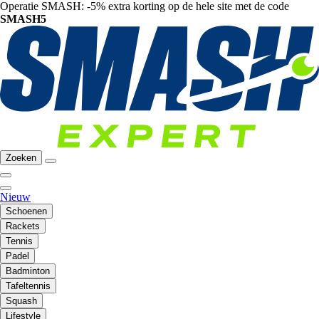
Operatie SMASH: -5% extra korting op de hele site met de code
SMASH5
Zoeken
Nieuw
Schoenen
Rackets
Tennis
Padel
Badminton
Tafeltennis
Squash
Lifestyle