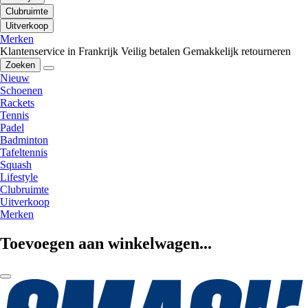
Clubruimte
Uitverkoop
Merken
Klantenservice in Frankrijk
Veilig betalen
Gemakkelijk retourneren
Zoeken
Nieuw
Schoenen
Rackets
Tennis
Padel
Badminton
Tafeltennis
Squash
Lifestyle
Clubruimte
Uitverkoop
Merken
Toevoegen aan winkelwagen...