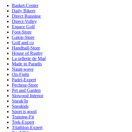
Basket-Center
Daily Bikers
Direct Running
Direct-Volley
Espace Golf
Foot-Store
Galop-Store
Golf and co
Handball-Store
House of Rugby
La sellerie de Maé
Made in Paradis
Nauti-wave
On-Fight
Padel-Expert
Pecheur-Store
Pet and Garden
Slowood Interior
Sneak'In
Sneakids
Sport is good
Training-Fit
Trek-Expert
Triathlon-Expert