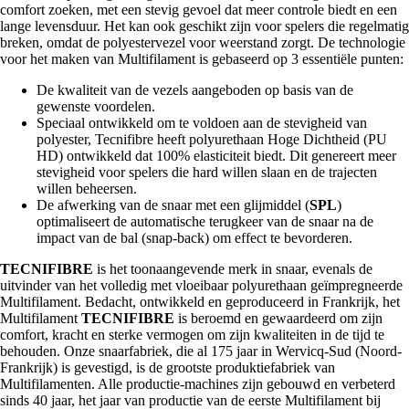
comfort zoeken, met een stevig gevoel dat meer controle biedt en een
lange levensduur. Het kan ook geschikt zijn voor spelers die regelmatig
breken, omdat de polyestervezel voor weerstand zorgt. De technologie
voor het maken van Multifilament is gebaseerd op 3 essentiële punten:
De kwaliteit van de vezels aangeboden op basis van de
gewenste voordelen.
Speciaal ontwikkeld om te voldoen aan de stevigheid van
polyester, Tecnifibre heeft polyurethaan Hoge Dichtheid (PU
HD) ontwikkeld dat 100% elasticiteit biedt. Dit genereert meer
stevigheid voor spelers die hard willen slaan en de trajecten
willen beheersen.
De afwerking van de snaar met een glijmiddel (
SPL
)
optimaliseert de automatische terugkeer van de snaar na de
impact van de bal (snap-back) om effect te bevorderen.
TECNIFIBRE
is het toonaangevende merk in snaar, evenals de
uitvinder van het volledig met vloeibaar polyurethaan geïmpregneerde
Multifilament. Bedacht, ontwikkeld en geproduceerd in Frankrijk, het
Multifilament
TECNIFIBRE
is beroemd en gewaardeerd om zijn
comfort, kracht en sterke vermogen om zijn kwaliteiten in de tijd te
behouden. Onze snaarfabriek, die al 175 jaar in Wervicq-Sud (Noord-
Frankrijk) is gevestigd, is de grootste produktiefabriek van
Multifilamenten. Alle productie-machines zijn gebouwd en verbeterd
sinds 40 jaar, het jaar van productie van de eerste Multifilament bij