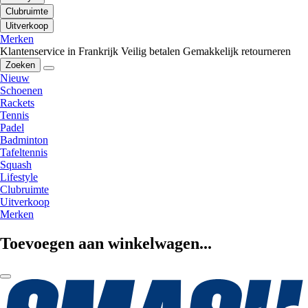
Clubruimte
Uitverkoop
Merken
Klantenservice in Frankrijk
Veilig betalen
Gemakkelijk retourneren
Zoeken
Nieuw
Schoenen
Rackets
Tennis
Padel
Badminton
Tafeltennis
Squash
Lifestyle
Clubruimte
Uitverkoop
Merken
Toevoegen aan winkelwagen...