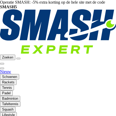
Operatie SMASH: -5% extra korting op de hele site met de code
SMASH5
Zoeken
Nieuw
Schoenen
Rackets
Tennis
Padel
Badminton
Tafeltennis
Squash
Lifestyle