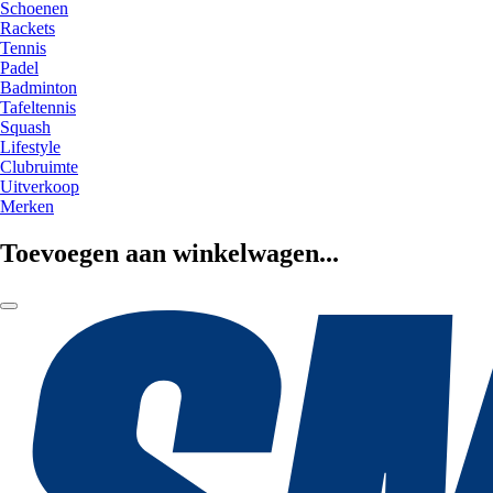
Schoenen
Rackets
Tennis
Padel
Badminton
Tafeltennis
Squash
Lifestyle
Clubruimte
Uitverkoop
Merken
Toevoegen aan winkelwagen...