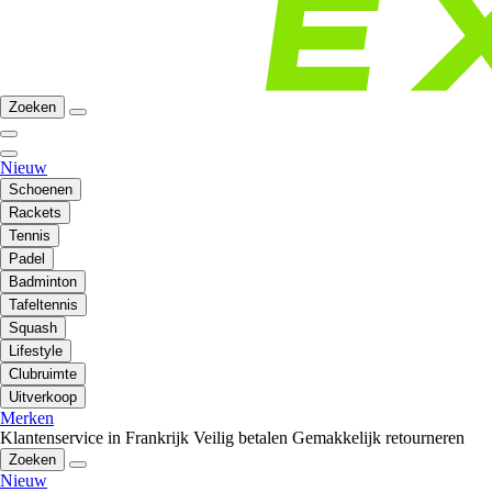
Zoeken
Nieuw
Schoenen
Rackets
Tennis
Padel
Badminton
Tafeltennis
Squash
Lifestyle
Clubruimte
Uitverkoop
Merken
Klantenservice in Frankrijk
Veilig betalen
Gemakkelijk retourneren
Zoeken
Nieuw