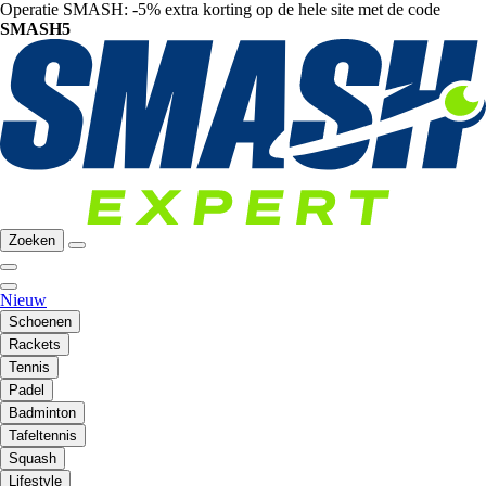
Operatie SMASH: -5% extra korting op de hele site met de code
SMASH5
Zoeken
Nieuw
Schoenen
Rackets
Tennis
Padel
Badminton
Tafeltennis
Squash
Lifestyle