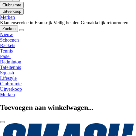
Clubruimte
Uitverkoop
Merken
Klantenservice in Frankrijk
Veilig betalen
Gemakkelijk retourneren
Zoeken
Nieuw
Schoenen
Rackets
Tennis
Padel
Badminton
Tafeltennis
Squash
Lifestyle
Clubruimte
Uitverkoop
Merken
Toevoegen aan winkelwagen...