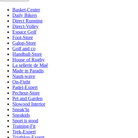
Basket-Center
Daily Bikers
Direct Running
Direct-Volley
Espace Golf
Foot-Store
Galop-Store
Golf and co
Handball-Store
House of Rugby
La sellerie de Maé
Made in Paradis
Nauti-wave
On-Fight
Padel-Expert
Pecheur-Store
Pet and Garden
Slowood Interior
Sneak'In
Sneakids
Sport is good
Training-Fit
Trek-Expert
Triathlon-Expert