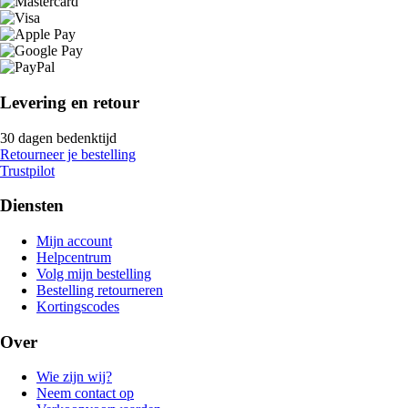
Levering en retour
30 dagen bedenktijd
Retourneer je bestelling
Trustpilot
Diensten
Mijn account
Helpcentrum
Volg mijn bestelling
Bestelling retourneren
Kortingscodes
Over
Wie zijn wij?
Neem contact op