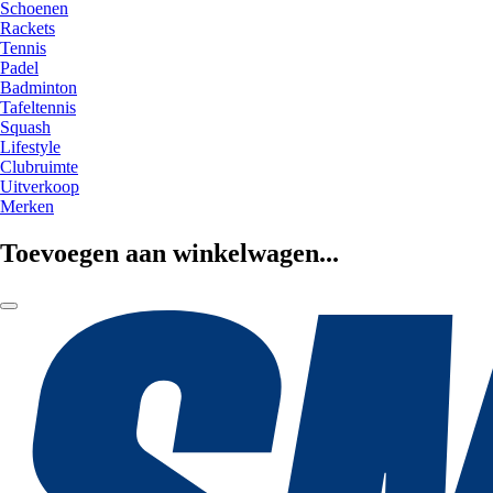
Schoenen
Rackets
Tennis
Padel
Badminton
Tafeltennis
Squash
Lifestyle
Clubruimte
Uitverkoop
Merken
Toevoegen aan winkelwagen...