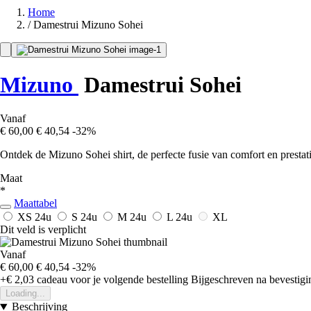
Home
/
Damestrui Mizuno Sohei
Mizuno
Damestrui Sohei
Vanaf
€ 60,00
€ 40,54
-32%
Ontdek de Mizuno Sohei shirt, de perfecte fusie van comfort en prestat
Maat
*
Maattabel
XS
24u
S
24u
M
24u
L
24u
XL
Dit veld is verplicht
Vanaf
€ 60,00
€ 40,54
-32%
+€ 2,03
cadeau voor je volgende bestelling
Bijgeschreven na bevestigin
Loading...
Beschrijving