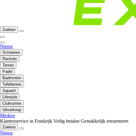
Zoeken
Nieuw
Schoenen
Rackets
Tennis
Padel
Badminton
Tafeltennis
Squash
Lifestyle
Clubruimte
Uitverkoop
Merken
Klantenservice in Frankrijk
Veilig betalen
Gemakkelijk retourneren
Zoeken
Nieuw