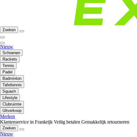
Zoeken
Nieuw
Schoenen
Rackets
Tennis
Padel
Badminton
Tafeltennis
Squash
Lifestyle
Clubruimte
Uitverkoop
Merken
Klantenservice in Frankrijk
Veilig betalen
Gemakkelijk retourneren
Zoeken
Nieuw