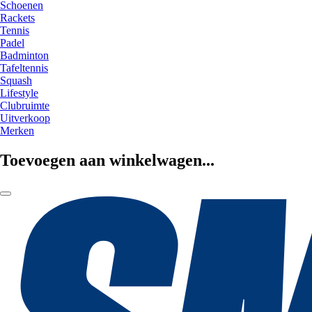
Schoenen
Rackets
Tennis
Padel
Badminton
Tafeltennis
Squash
Lifestyle
Clubruimte
Uitverkoop
Merken
Toevoegen aan winkelwagen...