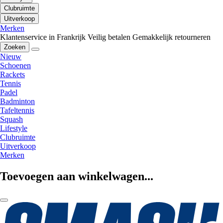
Clubruimte
Uitverkoop
Merken
Klantenservice in Frankrijk
Veilig betalen
Gemakkelijk retourneren
Zoeken
Nieuw
Schoenen
Rackets
Tennis
Padel
Badminton
Tafeltennis
Squash
Lifestyle
Clubruimte
Uitverkoop
Merken
Toevoegen aan winkelwagen...