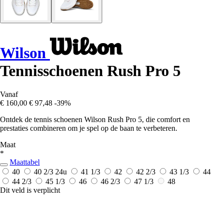
Wilson
Tennisschoenen Rush Pro 5
Vanaf
€ 160,00
€ 97,48
-39%
Ontdek de tennis schoenen Wilson Rush Pro 5, die comfort en
prestaties combineren om je spel op de baan te verbeteren.
Maat
*
Maattabel
40
40 2/3
24u
41 1/3
42
42 2/3
43 1/3
44
44 2/3
45 1/3
46
46 2/3
47 1/3
48
Dit veld is verplicht