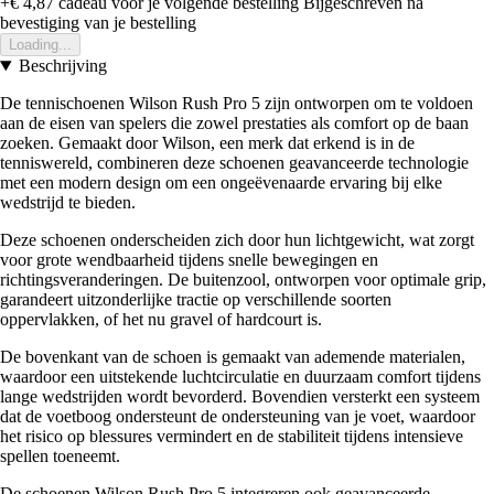
+€ 4,87
cadeau voor je volgende bestelling
Bijgeschreven na
bevestiging van je bestelling
Loading...
Beschrijving
De tennischoenen Wilson Rush Pro 5 zijn ontworpen om te voldoen
aan de eisen van spelers die zowel prestaties als comfort op de baan
zoeken. Gemaakt door Wilson, een merk dat erkend is in de
tenniswereld, combineren deze schoenen geavanceerde technologie
met een modern design om een ongeëvenaarde ervaring bij elke
wedstrijd te bieden.
Deze schoenen onderscheiden zich door hun lichtgewicht, wat zorgt
voor grote wendbaarheid tijdens snelle bewegingen en
richtingsveranderingen. De buitenzool, ontworpen voor optimale grip,
garandeert uitzonderlijke tractie op verschillende soorten
oppervlakken, of het nu gravel of hardcourt is.
De bovenkant van de schoen is gemaakt van ademende materialen,
waardoor een uitstekende luchtcirculatie en duurzaam comfort tijdens
lange wedstrijden wordt bevorderd. Bovendien versterkt een systeem
dat de voetboog ondersteunt de ondersteuning van je voet, waardoor
het risico op blessures vermindert en de stabiliteit tijdens intensieve
spellen toeneemt.
De schoenen Wilson Rush Pro 5 integreren ook geavanceerde