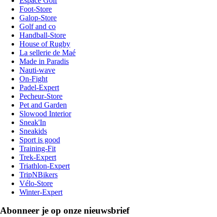
Espace Golf
Foot-Store
Galop-Store
Golf and co
Handball-Store
House of Rugby
La sellerie de Maé
Made in Paradis
Nauti-wave
On-Fight
Padel-Expert
Pecheur-Store
Pet and Garden
Slowood Interior
Sneak'In
Sneakids
Sport is good
Training-Fit
Trek-Expert
Triathlon-Expert
TripNBikers
Vélo-Store
Winter-Expert
Abonneer je op onze nieuwsbrief