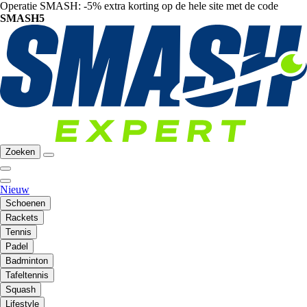
Operatie SMASH: -5% extra korting op de hele site met de code
SMASH5
Zoeken
Nieuw
Schoenen
Rackets
Tennis
Padel
Badminton
Tafeltennis
Squash
Lifestyle