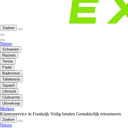
Zoeken
Nieuw
Schoenen
Rackets
Tennis
Padel
Badminton
Tafeltennis
Squash
Lifestyle
Clubruimte
Uitverkoop
Merken
Klantenservice in Frankrijk
Veilig betalen
Gemakkelijk retourneren
Zoeken
Nieuw