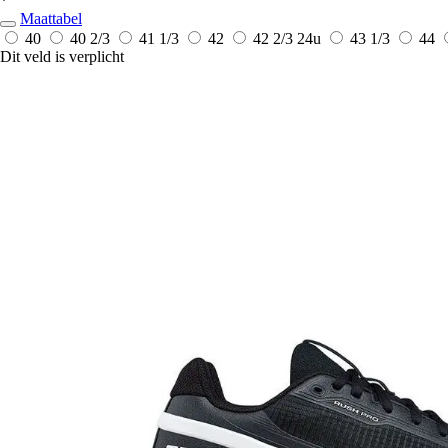
*
Maattabel
40
40 2/3
41 1/3
42
42 2/3
24u
43 1/3
44
Dit veld is verplicht