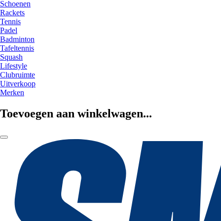
Schoenen
Rackets
Tennis
Padel
Badminton
Tafeltennis
Squash
Lifestyle
Clubruimte
Uitverkoop
Merken
Toevoegen aan winkelwagen...