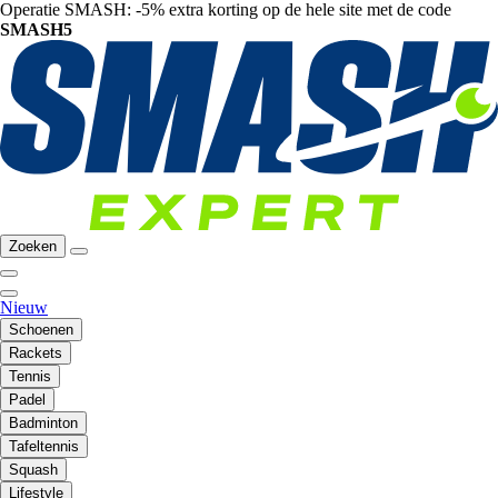
Operatie SMASH: -5% extra korting op de hele site met de code
SMASH5
Zoeken
Nieuw
Schoenen
Rackets
Tennis
Padel
Badminton
Tafeltennis
Squash
Lifestyle