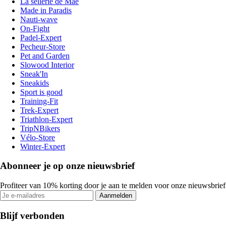
La sellerie de Maé
Made in Paradis
Nauti-wave
On-Fight
Padel-Expert
Pecheur-Store
Pet and Garden
Slowood Interior
Sneak'In
Sneakids
Sport is good
Training-Fit
Trek-Expert
Triathlon-Expert
TripNBikers
Vélo-Store
Winter-Expert
Abonneer je op onze nieuwsbrief
Profiteer van 10% korting door je aan te melden voor onze nieuwsbrief
Aanmelden
Blijf verbonden