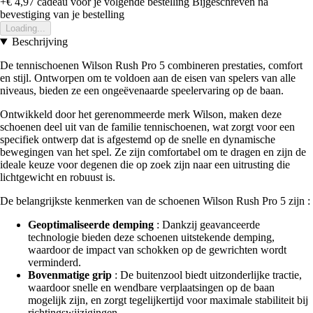
+€ 4,97
cadeau voor je volgende bestelling
Bijgeschreven na
bevestiging van je bestelling
Loading...
Beschrijving
De tennischoenen Wilson Rush Pro 5 combineren prestaties, comfort
en stijl. Ontworpen om te voldoen aan de eisen van spelers van alle
niveaus, bieden ze een ongeëvenaarde speelervaring op de baan.
Ontwikkeld door het gerenommeerde merk Wilson, maken deze
schoenen deel uit van de familie tennischoenen, wat zorgt voor een
specifiek ontwerp dat is afgestemd op de snelle en dynamische
bewegingen van het spel. Ze zijn comfortabel om te dragen en zijn de
ideale keuze voor degenen die op zoek zijn naar een uitrusting die
lichtgewicht en robuust is.
De belangrijkste kenmerken van de schoenen Wilson Rush Pro 5 zijn :
Geoptimaliseerde demping
: Dankzij geavanceerde
technologie bieden deze schoenen uitstekende demping,
waardoor de impact van schokken op de gewrichten wordt
verminderd.
Bovenmatige grip
: De buitenzool biedt uitzonderlijke tractie,
waardoor snelle en wendbare verplaatsingen op de baan
mogelijk zijn, en zorgt tegelijkertijd voor maximale stabiliteit bij
richtingswijzigingen.