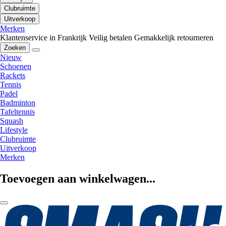
Clubruimte
Uitverkoop
Merken
Klantenservice in Frankrijk
Veilig betalen
Gemakkelijk retourneren
Zoeken
Nieuw
Schoenen
Rackets
Tennis
Padel
Badminton
Tafeltennis
Squash
Lifestyle
Clubruimte
Uitverkoop
Merken
Toevoegen aan winkelwagen...