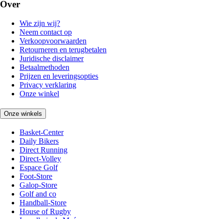
Over
Wie zijn wij?
Neem contact op
Verkoopvoorwaarden
Retourneren en terugbetalen
Juridische disclaimer
Betaalmethoden
Prijzen en leveringsopties
Privacy verklaring
Onze winkel
Onze winkels
Basket-Center
Daily Bikers
Direct Running
Direct-Volley
Espace Golf
Foot-Store
Galop-Store
Golf and co
Handball-Store
House of Rugby