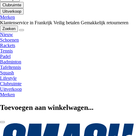
Clubruimte
Uitverkoop
Merken
Klantenservice in Frankrijk
Veilig betalen
Gemakkelijk retourneren
Zoeken
Nieuw
Schoenen
Rackets
Tennis
Padel
Badminton
Tafeltennis
Squash
Lifestyle
Clubruimte
Uitverkoop
Merken
Toevoegen aan winkelwagen...