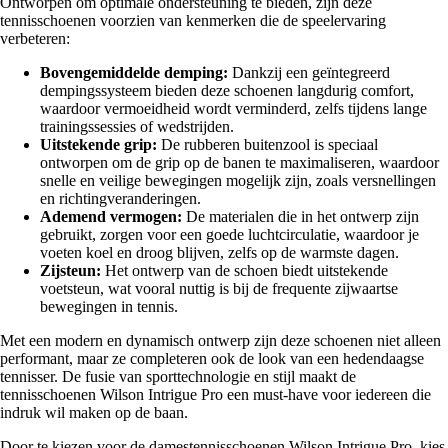
Ontworpen om optimale ondersteuning te bieden, zijn deze
tennisschoenen voorzien van kenmerken die de speelervaring
verbeteren:
Bovengemiddelde demping:
Dankzij een geïntegreerd
dempingssysteem bieden deze schoenen langdurig comfort,
waardoor vermoeidheid wordt verminderd, zelfs tijdens lange
trainingssessies of wedstrijden.
Uitstekende grip:
De rubberen buitenzool is speciaal
ontworpen om de grip op de banen te maximaliseren, waardoor
snelle en veilige bewegingen mogelijk zijn, zoals versnellingen
en richtingveranderingen.
Ademend vermogen:
De materialen die in het ontwerp zijn
gebruikt, zorgen voor een goede luchtcirculatie, waardoor je
voeten koel en droog blijven, zelfs op de warmste dagen.
Zijsteun:
Het ontwerp van de schoen biedt uitstekende
voetsteun, wat vooral nuttig is bij de frequente zijwaartse
bewegingen in tennis.
Met een modern en dynamisch ontwerp zijn deze schoenen niet alleen
performant, maar ze completeren ook de look van een hedendaagse
tennisser. De fusie van sporttechnologie en stijl maakt de
tennisschoenen Wilson Intrigue Pro een must-have voor iedereen die
indruk wil maken op de baan.
Door te kiezen voor de damestennisschoenen Wilson Intrigue Pro, kies