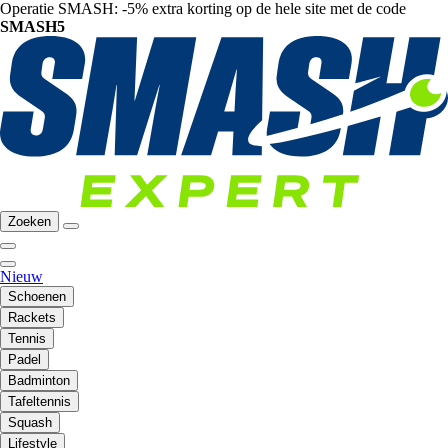
Operatie SMASH: -5% extra korting op de hele site met de code
SMASH5
Zoeken
Nieuw
Schoenen
Rackets
Tennis
Padel
Badminton
Tafeltennis
Squash
Lifestyle