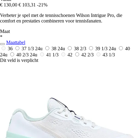
€ 130,00
€ 103,31
-21%
Verbeter je spel met de tennisschoenen Wilson Intrigue Pro, die
comfort en prestaties combineren voor tennisfanaten.
Maat
*
Maattabel
36
37 1/3
24u
38
24u
38 2/3
39 1/3
24u
40
24u
40 2/3
24u
41 1/3
42
42 2/3
43 1/3
Dit veld is verplicht