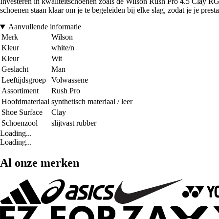
Investeren in kwaliteitschoenen zoals de Wilson Rush Pro 4.5 Clay RG, 
schoenen staan klaar om je te begeleiden bij elke slag, zodat je je pres
Aanvullende informatie
Merk
Wilson
Kleur
white/n
Kleur
Wit
Geslacht
Man
Leeftijdsgroep
Volwassene
Assortiment
Rush Pro
Hoofdmateriaal
synthetisch materiaal / leer
Shoe Surface
Clay
Schoenzool
slijtvast rubber
Loading...
Loading...
Al onze merken