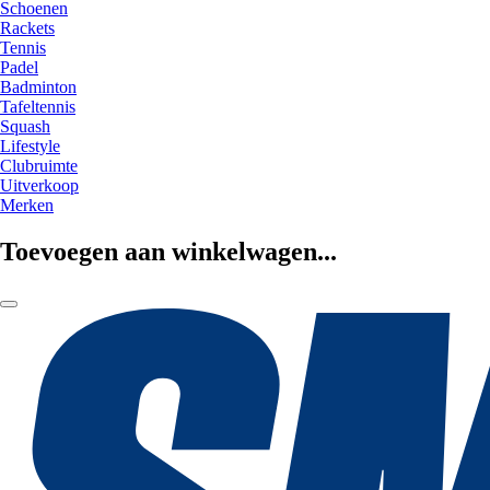
Schoenen
Rackets
Tennis
Padel
Badminton
Tafeltennis
Squash
Lifestyle
Clubruimte
Uitverkoop
Merken
Toevoegen aan winkelwagen...