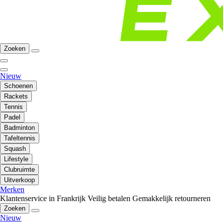
Zoeken
Nieuw
Schoenen
Rackets
Tennis
Padel
Badminton
Tafeltennis
Squash
Lifestyle
Clubruimte
Uitverkoop
Merken
Klantenservice in Frankrijk
Veilig betalen
Gemakkelijk retourneren
Zoeken
Nieuw