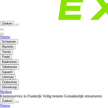
Zoeken
Nieuw
Schoenen
Rackets
Tennis
Padel
Badminton
Tafeltennis
Squash
Lifestyle
Clubruimte
Uitverkoop
Merken
Klantenservice in Frankrijk
Veilig betalen
Gemakkelijk retourneren
Zoeken
Nieuw