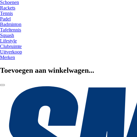
Schoenen
Rackets
Tennis
Padel
Badminton
Tafeltennis
Squash
Lifestyle
Clubruimte
Uitverkoop
Merken
Toevoegen aan winkelwagen...