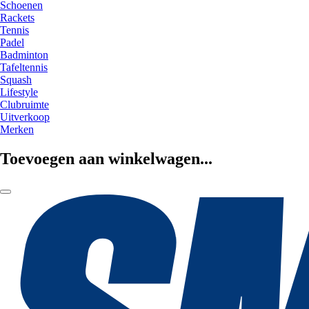
Schoenen
Rackets
Tennis
Padel
Badminton
Tafeltennis
Squash
Lifestyle
Clubruimte
Uitverkoop
Merken
Toevoegen aan winkelwagen...