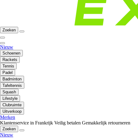
Zoeken
Nieuw
Schoenen
Rackets
Tennis
Padel
Badminton
Tafeltennis
Squash
Lifestyle
Clubruimte
Uitverkoop
Merken
Klantenservice in Frankrijk
Veilig betalen
Gemakkelijk retourneren
Zoeken
Nieuw