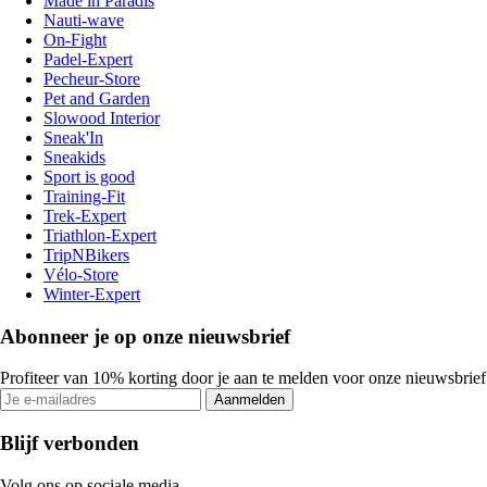
Made in Paradis
Nauti-wave
On-Fight
Padel-Expert
Pecheur-Store
Pet and Garden
Slowood Interior
Sneak'In
Sneakids
Sport is good
Training-Fit
Trek-Expert
Triathlon-Expert
TripNBikers
Vélo-Store
Winter-Expert
Abonneer je op onze nieuwsbrief
Profiteer van 10% korting door je aan te melden voor onze nieuwsbrief
Aanmelden
Blijf verbonden
Volg ons op sociale media