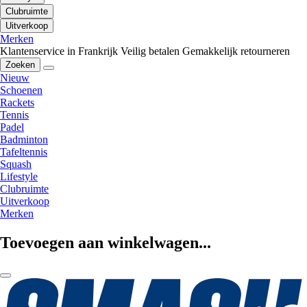
Clubruimte
Uitverkoop
Merken
Klantenservice in Frankrijk
Veilig betalen
Gemakkelijk retourneren
Zoeken
Nieuw
Schoenen
Rackets
Tennis
Padel
Badminton
Tafeltennis
Squash
Lifestyle
Clubruimte
Uitverkoop
Merken
Toevoegen aan winkelwagen...