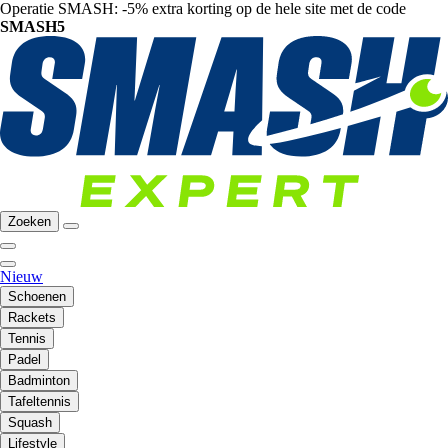
Operatie SMASH: -5% extra korting op de hele site met de code
SMASH5
Zoeken
Nieuw
Schoenen
Rackets
Tennis
Padel
Badminton
Tafeltennis
Squash
Lifestyle