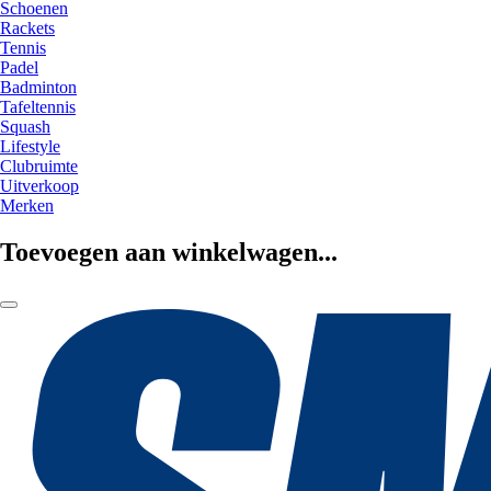
Schoenen
Rackets
Tennis
Padel
Badminton
Tafeltennis
Squash
Lifestyle
Clubruimte
Uitverkoop
Merken
Toevoegen aan winkelwagen...