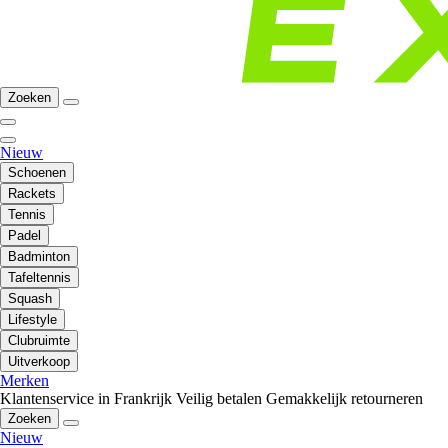
Zoeken
Nieuw
Schoenen
Rackets
Tennis
Padel
Badminton
Tafeltennis
Squash
Lifestyle
Clubruimte
Uitverkoop
Merken
Klantenservice in Frankrijk
Veilig betalen
Gemakkelijk retourneren
Zoeken
Nieuw