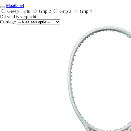
*
Maattabel
Greep 1
24u
Grip 2
Grip 3
Grip 4
Dit veld is verplicht
Cordage