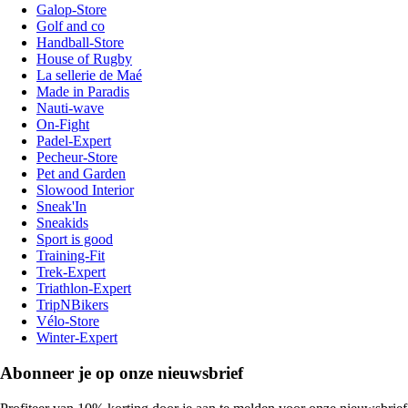
Galop-Store
Golf and co
Handball-Store
House of Rugby
La sellerie de Maé
Made in Paradis
Nauti-wave
On-Fight
Padel-Expert
Pecheur-Store
Pet and Garden
Slowood Interior
Sneak'In
Sneakids
Sport is good
Training-Fit
Trek-Expert
Triathlon-Expert
TripNBikers
Vélo-Store
Winter-Expert
Abonneer je op onze nieuwsbrief