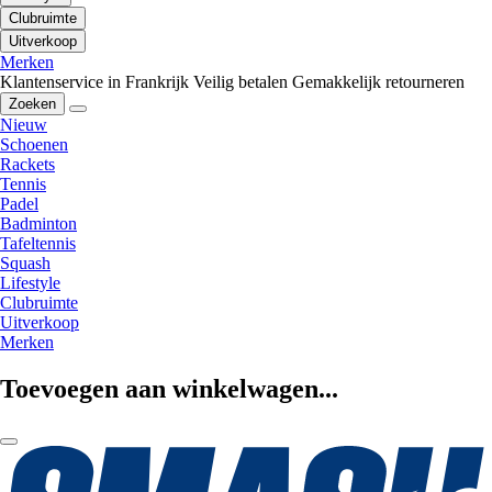
Clubruimte
Uitverkoop
Merken
Klantenservice in Frankrijk
Veilig betalen
Gemakkelijk retourneren
Zoeken
Nieuw
Schoenen
Rackets
Tennis
Padel
Badminton
Tafeltennis
Squash
Lifestyle
Clubruimte
Uitverkoop
Merken
Toevoegen aan winkelwagen...