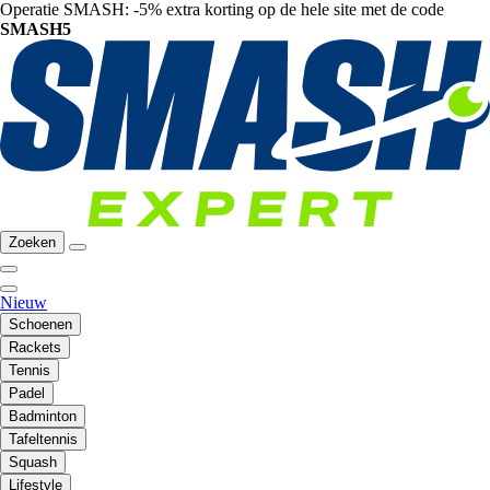
Operatie SMASH: -5% extra korting op de hele site met de code
SMASH5
Zoeken
Nieuw
Schoenen
Rackets
Tennis
Padel
Badminton
Tafeltennis
Squash
Lifestyle