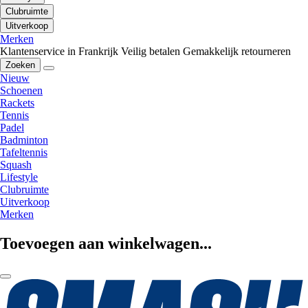
Clubruimte
Uitverkoop
Merken
Klantenservice in Frankrijk
Veilig betalen
Gemakkelijk retourneren
Zoeken
Nieuw
Schoenen
Rackets
Tennis
Padel
Badminton
Tafeltennis
Squash
Lifestyle
Clubruimte
Uitverkoop
Merken
Toevoegen aan winkelwagen...