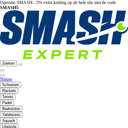
Operatie SMASH: -5% extra korting op de hele site met de code
SMASH5
Zoeken
Nieuw
Schoenen
Rackets
Tennis
Padel
Badminton
Tafeltennis
Squash
Lifestyle