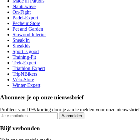
Made in Paradis
Nauti-wave
On-Fight
Padel-Expert
Pecheur-Store
Pet and Garden
Slowood Interior
Sneak'In
Sneakids
Sport is good
Training-Fit
Trek-Expert
Triathlon-Expert
TripNBikers
Vélo-Store
Winter-Expert
Abonneer je op onze nieuwsbrief
Profiteer van 10% korting door je aan te melden voor onze nieuwsbrief
Aanmelden
Blijf verbonden