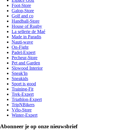
Espace Golf
Foot-Store
Galop-Store
Golf and co
Handball-Store
House of Rugby
La sellerie de Maé
Made in Paradis
Nauti-wave
On-Fight
Padel-Expert
Pecheur-Store
Pet and Garden
Slowood Interior
Sneak'In
Sneakids
Sport is good
Training-Fit
Trek-Expert
Triathlon-Expert
TripNBikers
Vélo-Store
Winter-Expert
Abonneer je op onze nieuwsbrief