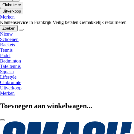
Clubruimte
Uitverkoop
Merken
Klantenservice in Frankrijk
Veilig betalen
Gemakkelijk retourneren
Zoeken
Nieuw
Schoenen
Rackets
Tennis
Padel
Badminton
Tafeltennis
Squash
Lifestyle
Clubruimte
Uitverkoop
Merken
Toevoegen aan winkelwagen...