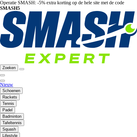
Operatie SMASH: -5% extra korting op de hele site met de code
SMASH5
Zoeken
Nieuw
Schoenen
Rackets
Tennis
Padel
Badminton
Tafeltennis
Squash
Lifestyle