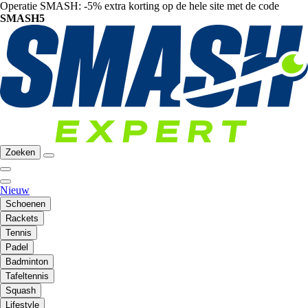
Operatie SMASH: -5% extra korting op de hele site met de code
SMASH5
Zoeken
Nieuw
Schoenen
Rackets
Tennis
Padel
Badminton
Tafeltennis
Squash
Lifestyle