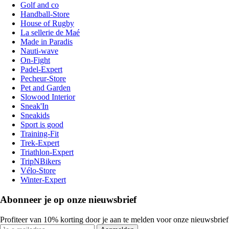
Golf and co
Handball-Store
House of Rugby
La sellerie de Maé
Made in Paradis
Nauti-wave
On-Fight
Padel-Expert
Pecheur-Store
Pet and Garden
Slowood Interior
Sneak'In
Sneakids
Sport is good
Training-Fit
Trek-Expert
Triathlon-Expert
TripNBikers
Vélo-Store
Winter-Expert
Abonneer je op onze nieuwsbrief
Profiteer van 10% korting door je aan te melden voor onze nieuwsbrief