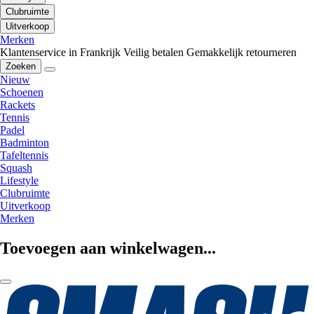
Clubruimte
Uitverkoop
Merken
Klantenservice in Frankrijk
Veilig betalen
Gemakkelijk retourneren
Zoeken
Nieuw
Schoenen
Rackets
Tennis
Padel
Badminton
Tafeltennis
Squash
Lifestyle
Clubruimte
Uitverkoop
Merken
Toevoegen aan winkelwagen...