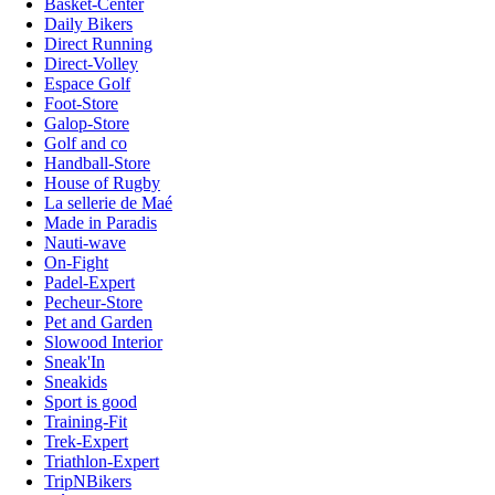
Basket-Center
Daily Bikers
Direct Running
Direct-Volley
Espace Golf
Foot-Store
Galop-Store
Golf and co
Handball-Store
House of Rugby
La sellerie de Maé
Made in Paradis
Nauti-wave
On-Fight
Padel-Expert
Pecheur-Store
Pet and Garden
Slowood Interior
Sneak'In
Sneakids
Sport is good
Training-Fit
Trek-Expert
Triathlon-Expert
TripNBikers