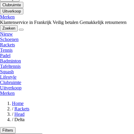
Clubruimte
Uitverkoop
Merken
Klantenservice in Frankrijk
Veilig betalen
Gemakkelijk retourneren
Zoeken
Nieuw
Schoenen
Rackets
Tennis
Padel
Badminton
Tafeltennis
Squash
Lifestyle
Clubruimte
Uitverkoop
Merken
Home
/
Rackets
/
Head
/
Delta
Filters