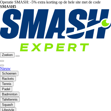
Operatie SMASH: -5% extra korting op de hele site met de code
SMASH5
Zoeken
Nieuw
Schoenen
Rackets
Tennis
Padel
Badminton
Tafeltennis
Squash
Lifestyle