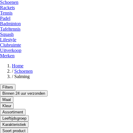
Schoenen
Rackets
Tennis
Padel
Badminton
Tafeltennis
Squash
Lifestyle
Clubruimte
Uitverkoop
Merken
Home
/
Schoenen
/
Salming
Filters
Binnen 24 uur verzonden
Maat
Kleur
Assortiment
Leeftijdsgroep
Karakteristiek
Soort product