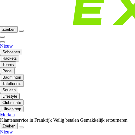
Zoeken
Nieuw
Schoenen
Rackets
Tennis
Padel
Badminton
Tafeltennis
Squash
Lifestyle
Clubruimte
Uitverkoop
Merken
Klantenservice in Frankrijk
Veilig betalen
Gemakkelijk retourneren
Zoeken
Nieuw