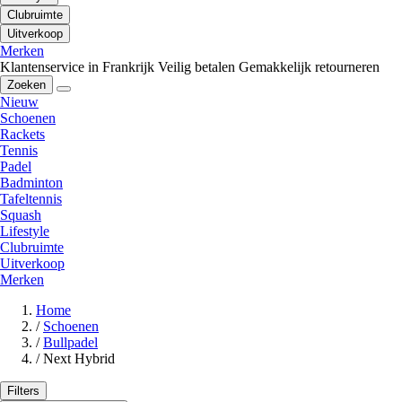
Clubruimte
Uitverkoop
Merken
Klantenservice in Frankrijk
Veilig betalen
Gemakkelijk retourneren
Zoeken
Nieuw
Schoenen
Rackets
Tennis
Padel
Badminton
Tafeltennis
Squash
Lifestyle
Clubruimte
Uitverkoop
Merken
Home
/
Schoenen
/
Bullpadel
/
Next Hybrid
Filters