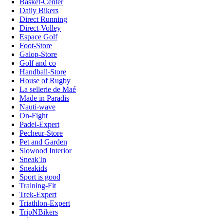
Basket-Center
Daily Bikers
Direct Running
Direct-Volley
Espace Golf
Foot-Store
Galop-Store
Golf and co
Handball-Store
House of Rugby
La sellerie de Maé
Made in Paradis
Nauti-wave
On-Fight
Padel-Expert
Pecheur-Store
Pet and Garden
Slowood Interior
Sneak'In
Sneakids
Sport is good
Training-Fit
Trek-Expert
Triathlon-Expert
TripNBikers