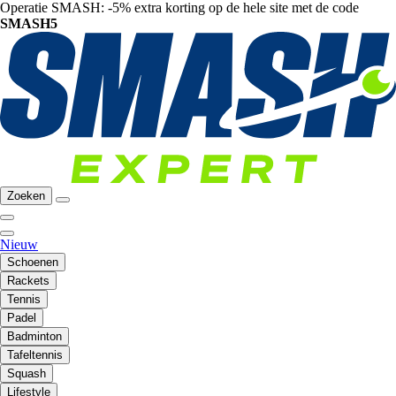
Operatie SMASH: -5% extra korting op de hele site met de code
SMASH5
Zoeken
Nieuw
Schoenen
Rackets
Tennis
Padel
Badminton
Tafeltennis
Squash
Lifestyle