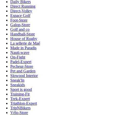
Daily Bikers
Direct Running
Direct-Volley
Espace Golf
Foot-Store
Galop-Store
Golf and co
Handball-Store
House of Rugby
La sellerie de Maé
Made in Paradis
Nauti-wave
On-Fight
Padel-Expert
Pecheur-Store
Pet and Garden
Slowood Interior
Sneak'In
Sneakids
Sport is good
Training-Fit
Trek-Expert
Triathlon-Expert
TripNBikers
Vélo-Store