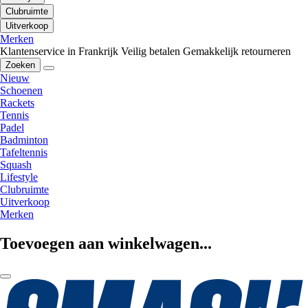
Clubruimte
Uitverkoop
Merken
Klantenservice in Frankrijk
Veilig betalen
Gemakkelijk retourneren
Zoeken
Nieuw
Schoenen
Rackets
Tennis
Padel
Badminton
Tafeltennis
Squash
Lifestyle
Clubruimte
Uitverkoop
Merken
Toevoegen aan winkelwagen...