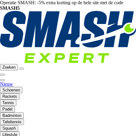
Operatie SMASH: -5% extra korting op de hele site met de code
SMASH5
Zoeken
Nieuw
Schoenen
Rackets
Tennis
Padel
Badminton
Tafeltennis
Squash
Lifestyle