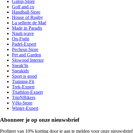
Galop-Store
Golf and co
Handball-Store
House of Rugby
La sellerie de Maé
Made in Paradis
Nauti-wave
On-Fight
Padel-Expert
Pecheur-Store
Pet and Garden
Slowood Interior
Sneak'In
Sneakids
Sport is good
Training-Fit
Trek-Expert
Triathlon-Expert
TripNBikers
Vélo-Store
Winter-Expert
Abonneer je op onze nieuwsbrief
Profiteer van 10% korting door je aan te melden voor onze nieuwsbrief