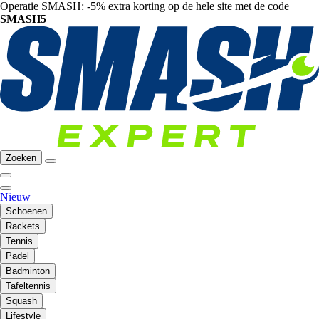
Operatie SMASH: -5% extra korting op de hele site met de code
SMASH5
Zoeken
Nieuw
Schoenen
Rackets
Tennis
Padel
Badminton
Tafeltennis
Squash
Lifestyle