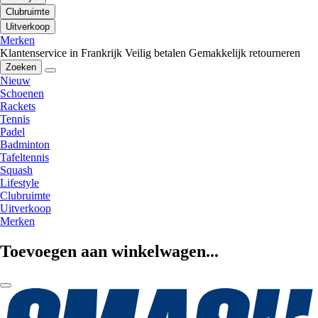
Clubruimte
Uitverkoop
Merken
Klantenservice in Frankrijk
Veilig betalen
Gemakkelijk retourneren
Zoeken
Nieuw
Schoenen
Rackets
Tennis
Padel
Badminton
Tafeltennis
Squash
Lifestyle
Clubruimte
Uitverkoop
Merken
Toevoegen aan winkelwagen...