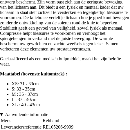
ontwerp beschermt. Zijn vorm past zich aan de geringste beweging
van het lichaam aan. Dit biedt u een fysiek en mentaal kader dat uw
lichaam in staat stelt zichzelf te versterken en tegelijkertijd blessures te
voorkomen. De kniebrace vertelt je lichaam hoe je goed kunt bewegen
zonder de ontwikkeling van de spieren rond de knie te beperken.
Stabiliteit geeft een gevoel van veiligheid, zowel fysiek als mentaal.
Compressie helpt blessures te voorkomen en verhoogt het
spiergeheugen in verband met de juiste beweging. De warmte
beschermt uw gewrichten en zachte weefsels tegen letsel. Samen
verbeteren deze elementen uw prestatievermogen.
Geclassificeerd als een medisch hulpmiddel, maakt het zijn belofte
waar.
Maattabel (bovenste kuitomtrek) :
XS: 31 - 33cm
S: 33 - 35cm
M : 35 - 37cm
L : 37 - 40cm
XL : 40 - 43cm
Aanvullende informatie
Merk
Rehband
Leveranciersreferentie
RE105206-9999