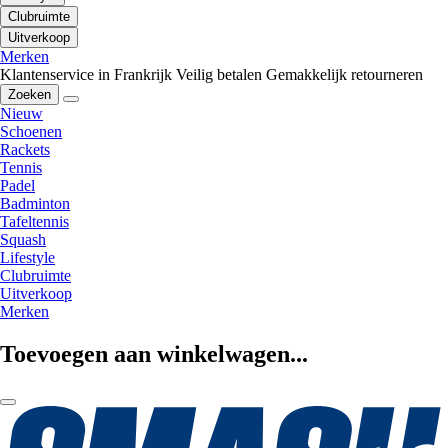
Clubruimte
Uitverkoop
Merken
Klantenservice in Frankrijk
Veilig betalen
Gemakkelijk retourneren
Zoeken
Nieuw
Schoenen
Rackets
Tennis
Padel
Badminton
Tafeltennis
Squash
Lifestyle
Clubruimte
Uitverkoop
Merken
Toevoegen aan winkelwagen...