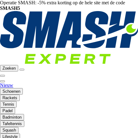
Operatie SMASH: -5% extra korting op de hele site met de code
SMASH5
Zoeken
Nieuw
Schoenen
Rackets
Tennis
Padel
Badminton
Tafeltennis
Squash
Lifestyle