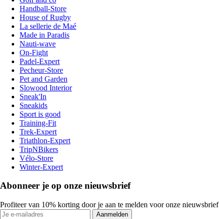
Handball-Store
House of Rugby
La sellerie de Maé
Made in Paradis
Nauti-wave
On-Fight
Padel-Expert
Pecheur-Store
Pet and Garden
Slowood Interior
Sneak'In
Sneakids
Sport is good
Training-Fit
Trek-Expert
Triathlon-Expert
TripNBikers
Vélo-Store
Winter-Expert
Abonneer je op onze nieuwsbrief
Profiteer van 10% korting door je aan te melden voor onze nieuwsbrief
Aanmelden