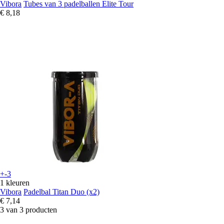
Vibora
Tubes van 3 padelballen Elite Tour
€ 8,18
+-3
1 kleuren
Vibora
Padelbal Titan Duo (x2)
€ 7,14
3 van 3 producten