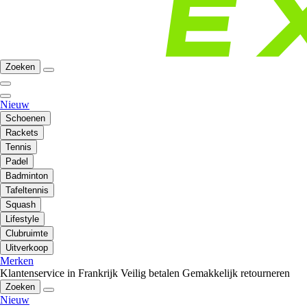
Zoeken
Nieuw
Schoenen
Rackets
Tennis
Padel
Badminton
Tafeltennis
Squash
Lifestyle
Clubruimte
Uitverkoop
Merken
Klantenservice in Frankrijk
Veilig betalen
Gemakkelijk retourneren
Zoeken
Nieuw