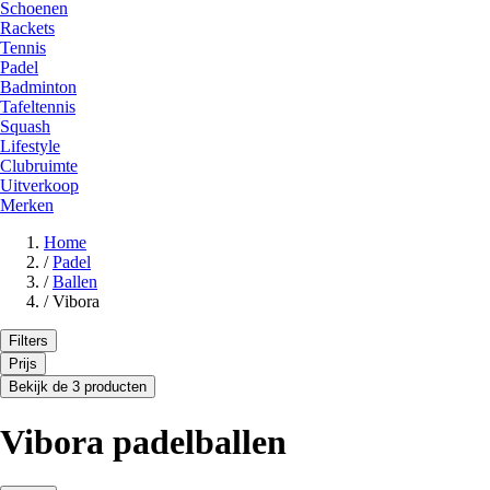
Schoenen
Rackets
Tennis
Padel
Badminton
Tafeltennis
Squash
Lifestyle
Clubruimte
Uitverkoop
Merken
Home
/
Padel
/
Ballen
/
Vibora
Filters
Prijs
Bekijk de 3 producten
Vibora padelballen