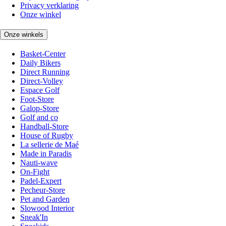
Privacy verklaring
Onze winkel
Onze winkels
Basket-Center
Daily Bikers
Direct Running
Direct-Volley
Espace Golf
Foot-Store
Galop-Store
Golf and co
Handball-Store
House of Rugby
La sellerie de Maé
Made in Paradis
Nauti-wave
On-Fight
Padel-Expert
Pecheur-Store
Pet and Garden
Slowood Interior
Sneak'In