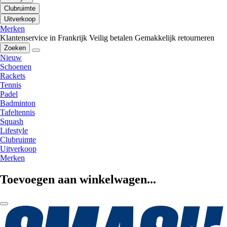
Clubruimte
Uitverkoop
Merken
Klantenservice in Frankrijk
Veilig betalen
Gemakkelijk retourneren
Zoeken
Nieuw
Schoenen
Rackets
Tennis
Padel
Badminton
Tafeltennis
Squash
Lifestyle
Clubruimte
Uitverkoop
Merken
Toevoegen aan winkelwagen...