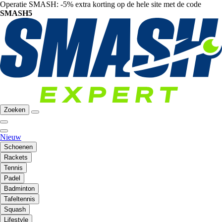
Operatie SMASH: -5% extra korting op de hele site met de code
SMASH5
Zoeken
Nieuw
Schoenen
Rackets
Tennis
Padel
Badminton
Tafeltennis
Squash
Lifestyle