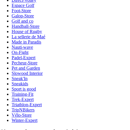
Direct-Volley
Espace Golf
Foot-Store
Galop-Store
Golf and co
Handball-Store
House of Rugby
La sellerie de Maé
Made in Paradis
Nauti-wave
On-Fight
Padel-Expert
Pecheur-Store
Pet and Garden
Slowood Interior
Sneak'In
Sneakids
Sport is good
Training-Fit
Trek-Expert
Triathlon-Expert
TripNBikers
Vélo-Store
Winter-Expert