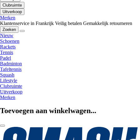
Clubruimte
Uitverkoop
Merken
Klantenservice in Frankrijk
Veilig betalen
Gemakkelijk retourneren
Zoeken
Nieuw
Schoenen
Rackets
Tennis
Padel
Badminton
Tafeltennis
Squash
Lifestyle
Clubruimte
Uitverkoop
Merken
Toevoegen aan winkelwagen...