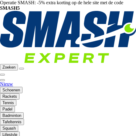
Operatie SMASH: -5% extra korting op de hele site met de code
SMASH5
Zoeken
Nieuw
Schoenen
Rackets
Tennis
Padel
Badminton
Tafeltennis
Squash
Lifestyle