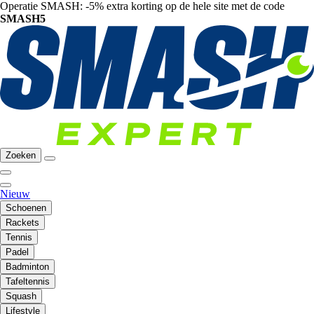
Operatie SMASH: -5% extra korting op de hele site met de code
SMASH5
Zoeken
Nieuw
Schoenen
Rackets
Tennis
Padel
Badminton
Tafeltennis
Squash
Lifestyle