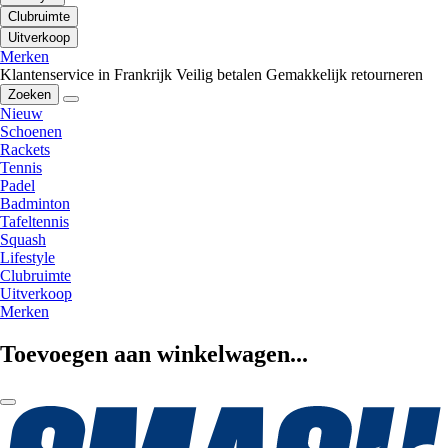
Clubruimte
Uitverkoop
Merken
Klantenservice in Frankrijk
Veilig betalen
Gemakkelijk retourneren
Zoeken
Nieuw
Schoenen
Rackets
Tennis
Padel
Badminton
Tafeltennis
Squash
Lifestyle
Clubruimte
Uitverkoop
Merken
Toevoegen aan winkelwagen...