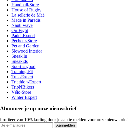
Handball-Store
House of Rugby
La sellerie de Maé
Made in Paradis
Nauti-wave
On-Fight
Padel-Expert
Pecheur-Store
Pet and Garden
Slowood Interior
Sneak'In
Sneakids
Sport is good
Training-Fit
Trek-Expert
Triathlon-Expert
TripNBikers
Vélo-Store
Winter-Expert
Abonneer je op onze nieuwsbrief
Profiteer van 10% korting door je aan te melden voor onze nieuwsbrief
Aanmelden