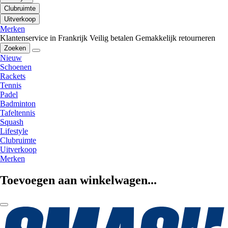
Clubruimte
Uitverkoop
Merken
Klantenservice in Frankrijk
Veilig betalen
Gemakkelijk retourneren
Zoeken
Nieuw
Schoenen
Rackets
Tennis
Padel
Badminton
Tafeltennis
Squash
Lifestyle
Clubruimte
Uitverkoop
Merken
Toevoegen aan winkelwagen...