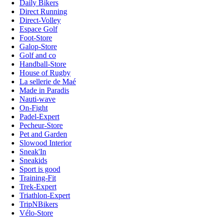
Daily Bikers
Direct Running
Direct-Volley
Espace Golf
Foot-Store
Galop-Store
Golf and co
Handball-Store
House of Rugby
La sellerie de Maé
Made in Paradis
Nauti-wave
On-Fight
Padel-Expert
Pecheur-Store
Pet and Garden
Slowood Interior
Sneak'In
Sneakids
Sport is good
Training-Fit
Trek-Expert
Triathlon-Expert
TripNBikers
Vélo-Store