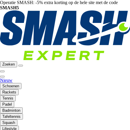
Operatie SMASH: -5% extra korting op de hele site met de code
SMASH5
Zoeken
Nieuw
Schoenen
Rackets
Tennis
Padel
Badminton
Tafeltennis
Squash
Lifestyle