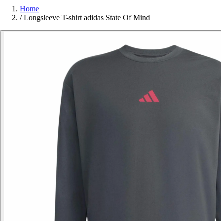
Home
/
Longsleeve T-shirt adidas State Of Mind