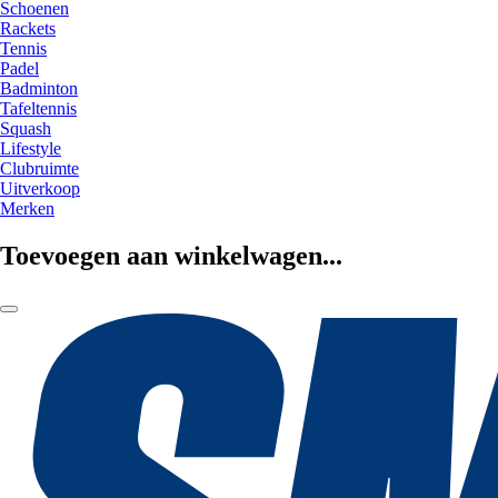
Schoenen
Rackets
Tennis
Padel
Badminton
Tafeltennis
Squash
Lifestyle
Clubruimte
Uitverkoop
Merken
Toevoegen aan winkelwagen...