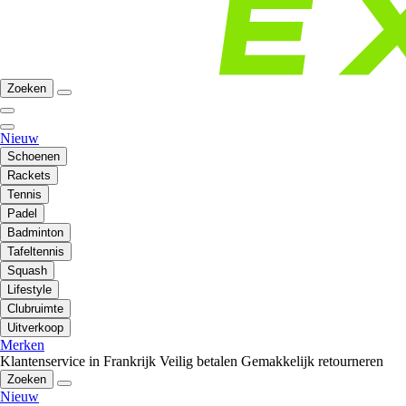
Zoeken
Nieuw
Schoenen
Rackets
Tennis
Padel
Badminton
Tafeltennis
Squash
Lifestyle
Clubruimte
Uitverkoop
Merken
Klantenservice in Frankrijk
Veilig betalen
Gemakkelijk retourneren
Zoeken
Nieuw