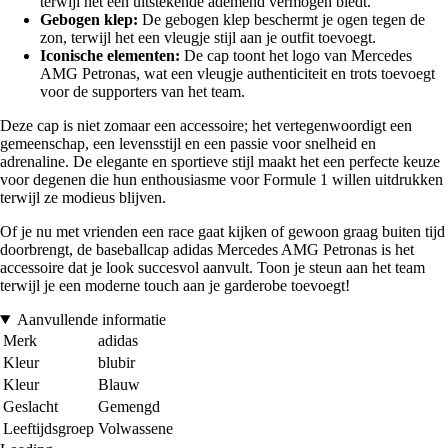
terwijl het een uitstekende ademend vermogen biedt.
Gebogen klep:
De gebogen klep beschermt je ogen tegen de
zon, terwijl het een vleugje stijl aan je outfit toevoegt.
Iconische elementen:
De cap toont het logo van Mercedes
AMG Petronas, wat een vleugje authenticiteit en trots toevoegt
voor de supporters van het team.
Deze cap is niet zomaar een accessoire; het vertegenwoordigt een
gemeenschap, een levensstijl en een passie voor snelheid en
adrenaline. De elegante en sportieve stijl maakt het een perfecte keuze
voor degenen die hun enthousiasme voor Formule 1 willen uitdrukken
terwijl ze modieus blijven.
Of je nu met vrienden een race gaat kijken of gewoon graag buiten tijd
doorbrengt, de baseballcap adidas Mercedes AMG Petronas is het
accessoire dat je look succesvol aanvult. Toon je steun aan het team
terwijl je een moderne touch aan je garderobe toevoegt!
Aanvullende informatie
Merk
adidas
Kleur
blubir
Kleur
Blauw
Geslacht
Gemengd
Leeftijdsgroep
Volwassene