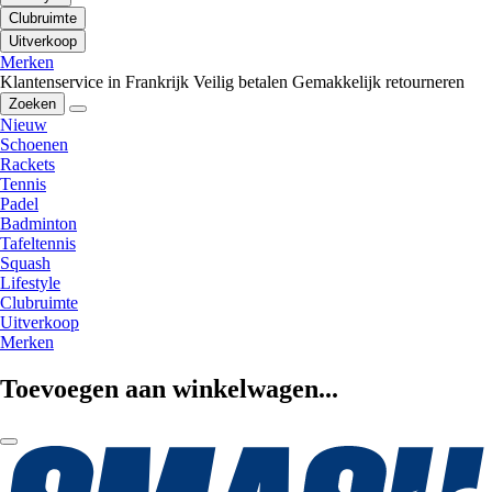
Clubruimte
Uitverkoop
Merken
Klantenservice in Frankrijk
Veilig betalen
Gemakkelijk retourneren
Zoeken
Nieuw
Schoenen
Rackets
Tennis
Padel
Badminton
Tafeltennis
Squash
Lifestyle
Clubruimte
Uitverkoop
Merken
Toevoegen aan winkelwagen...