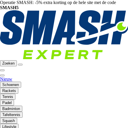
Operatie SMASH: -5% extra korting op de hele site met de code
SMASH5
Zoeken
Nieuw
Schoenen
Rackets
Tennis
Padel
Badminton
Tafeltennis
Squash
Lifestyle