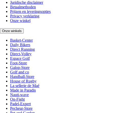
Juridische disclaimer
Betaalmethoden
Prijzen en leveringsopties
Privacy verklaring
Onze winkel
Onze winkels
Basket-Center
Daily Bikers
Direct Running
Direct-Volley
Espace Golf
Foot-Store
Galop-Store
Golf and co
Handball-Store
House of Rugby
La sellerie de Maé
Made in Paradis
Nauti-wave
On-Fight
Padel-Expert
Pecheur-Store
Pet and Garden