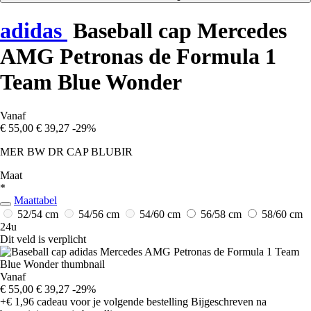
adidas
Baseball cap Mercedes
AMG Petronas de Formula 1
Team Blue Wonder
Vanaf
€ 55,00
€ 39,27
-29%
MER BW DR CAP BLUBIR
Maat
*
Maattabel
52/54 cm
54/56 cm
54/60 cm
56/58 cm
58/60 cm
24u
Dit veld is verplicht
Vanaf
€ 55,00
€ 39,27
-29%
+€ 1,96
cadeau voor je volgende bestelling
Bijgeschreven na