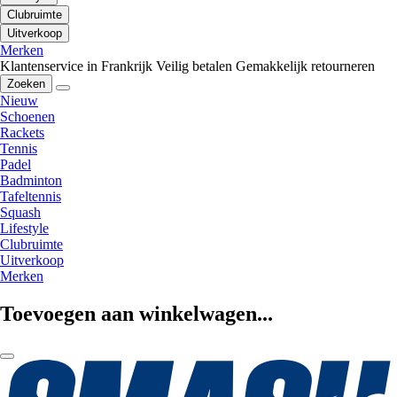
Clubruimte
Uitverkoop
Merken
Klantenservice in Frankrijk
Veilig betalen
Gemakkelijk retourneren
Zoeken
Nieuw
Schoenen
Rackets
Tennis
Padel
Badminton
Tafeltennis
Squash
Lifestyle
Clubruimte
Uitverkoop
Merken
Toevoegen aan winkelwagen...