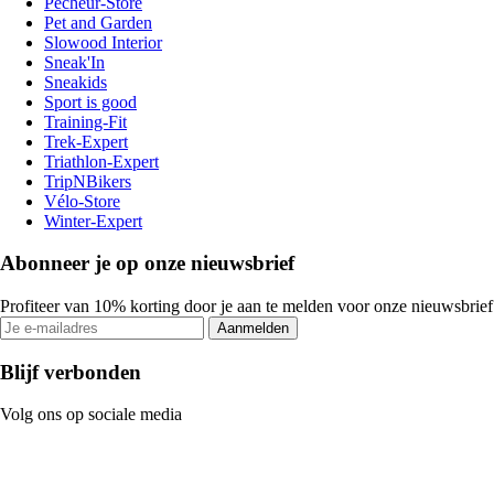
Pecheur-Store
Pet and Garden
Slowood Interior
Sneak'In
Sneakids
Sport is good
Training-Fit
Trek-Expert
Triathlon-Expert
TripNBikers
Vélo-Store
Winter-Expert
Abonneer je op onze nieuwsbrief
Profiteer van 10% korting door je aan te melden voor onze nieuwsbrief
Aanmelden
Blijf verbonden
Volg ons op sociale media