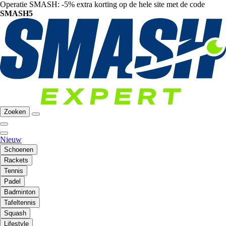
Operatie SMASH: -5% extra korting op de hele site met de code
SMASH5
Zoeken
Nieuw
Schoenen
Rackets
Tennis
Padel
Badminton
Tafeltennis
Squash
Lifestyle