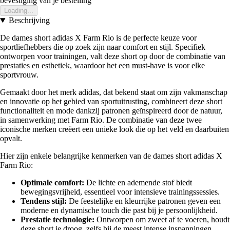
bevestiging van je bestelling
Loading...
Beschrijving
De dames short adidas X Farm Rio is de perfecte keuze voor
sportliefhebbers die op zoek zijn naar comfort en stijl. Specifiek
ontworpen voor trainingen, valt deze short op door de combinatie van
prestaties en esthetiek, waardoor het een must-have is voor elke
sportvrouw.
Gemaakt door het merk adidas, dat bekend staat om zijn vakmanschap
en innovatie op het gebied van sportuitrusting, combineert deze short
functionaliteit en mode dankzij patronen geïnspireerd door de natuur,
in samenwerking met Farm Rio. De combinatie van deze twee
iconische merken creëert een unieke look die op het veld en daarbuiten
opvalt.
Hier zijn enkele belangrijke kenmerken van de dames short adidas X
Farm Rio:
Optimale comfort:
De lichte en ademende stof biedt
bewegingsvrijheid, essentieel voor intensieve trainingssessies.
Tendens stijl:
De feestelijke en kleurrijke patronen geven een
moderne en dynamische touch die past bij je persoonlijkheid.
Prestatie technologie:
Ontworpen om zweet af te voeren, houdt
deze short je droog, zelfs bij de meest intense inspanningen.