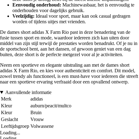
Eenvoudig onderhoud:
Machinewasbaar, het is eenvoudig te
onderhouden voor dagelijks gebruik.
Veelzijdig:
Ideaal voor sport, maar kan ook casual gedragen
worden of tijdens uitjes met vrienden.
De dames short adidas X Farm Rio past in deze benadering van de
fusie tussen sport en mode, waardoor iedereen zich kan uiten door
middel van zijn stijl terwijl de prestaties worden benadrukt. Of je nu in
de sportschool bent, aan het dansen, of gewoon geniet van een dag
buiten, deze short is de perfecte metgezel voor al je activiteiten.
Neem een sportieve en elegante uitstraling aan met de dames short
adidas X Farm Rio, en kies voor authenticiteit en comfort. Dit model,
zowel trendy als functioneel, is een must-have voor iedereen die streeft
naar een sportieve ervaring verfraaid door een opvallend ontwerp.
Aanvullende informatie
Merk
adidas
Kleur
auburn/peacit/multco
Kleur
Bruin
Geslacht
Vrouw
Leeftijdsgroep
Volwassene
Loading...
Loading...