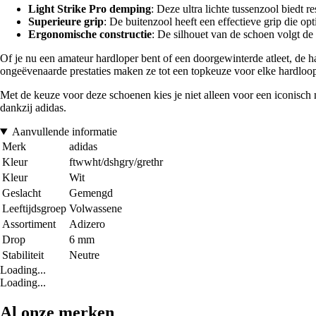
Light Strike Pro demping
: Deze ultra lichte tussenzool biedt
Superieure grip
: De buitenzool heeft een effectieve grip die opt
Ergonomische constructie
: De silhouet van de schoen volgt de
Of je nu een amateur hardloper bent of een doorgewinterde atleet, de
ongeëvenaarde prestaties maken ze tot een topkeuze voor elke hardloop
Met de keuze voor deze schoenen kies je niet alleen voor een iconisch m
dankzij adidas.
Aanvullende informatie
Merk
adidas
Kleur
ftwwht/dshgry/grethr
Kleur
Wit
Geslacht
Gemengd
Leeftijdsgroep
Volwassene
Assortiment
Adizero
Drop
6 mm
Stabiliteit
Neutre
Loading...
Loading...
Al onze merken