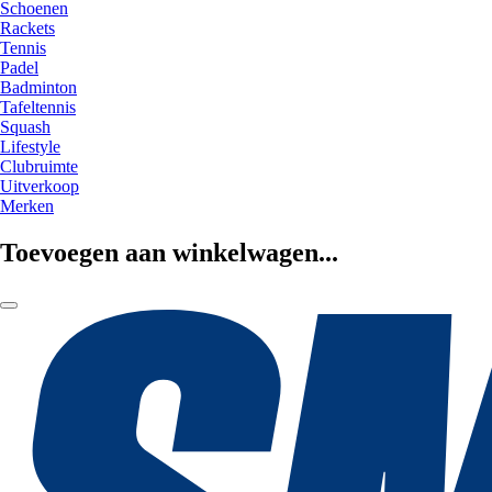
Schoenen
Rackets
Tennis
Padel
Badminton
Tafeltennis
Squash
Lifestyle
Clubruimte
Uitverkoop
Merken
Toevoegen aan winkelwagen...