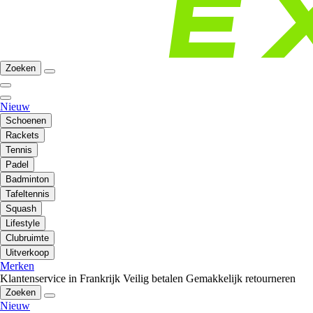
Zoeken
Nieuw
Schoenen
Rackets
Tennis
Padel
Badminton
Tafeltennis
Squash
Lifestyle
Clubruimte
Uitverkoop
Merken
Klantenservice in Frankrijk
Veilig betalen
Gemakkelijk retourneren
Zoeken
Nieuw