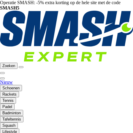
Operatie SMASH: -5% extra korting op de hele site met de code
SMASH5
Zoeken
Nieuw
Schoenen
Rackets
Tennis
Padel
Badminton
Tafeltennis
Squash
Lifestyle