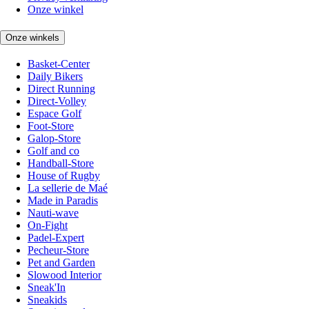
Onze winkel
Onze winkels
Basket-Center
Daily Bikers
Direct Running
Direct-Volley
Espace Golf
Foot-Store
Galop-Store
Golf and co
Handball-Store
House of Rugby
La sellerie de Maé
Made in Paradis
Nauti-wave
On-Fight
Padel-Expert
Pecheur-Store
Pet and Garden
Slowood Interior
Sneak'In
Sneakids