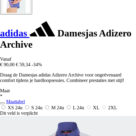
adidas
Damesjas Adizero
Archive
Vanaf
€ 90,00
€ 59,34
-34%
Draag de Damesjas adidas Adizero Archive voor ongeëvenaard
comfort tijdens je hardloopsessies. Combineer prestaties met stijl!
Maat
*
Maattabel
XS
24u
S
24u
M
24u
L
24u
XL
2XL
Dit veld is verplicht