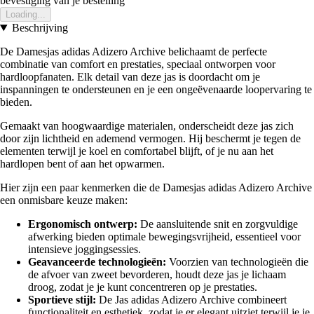
bevestiging van je bestelling
Loading...
Beschrijving
De Damesjas adidas Adizero Archive belichaamt de perfecte
combinatie van comfort en prestaties, speciaal ontworpen voor
hardloopfanaten. Elk detail van deze jas is doordacht om je
inspanningen te ondersteunen en je een ongeëvenaarde loopervaring te
bieden.
Gemaakt van hoogwaardige materialen, onderscheidt deze jas zich
door zijn lichtheid en ademend vermogen. Hij beschermt je tegen de
elementen terwijl je koel en comfortabel blijft, of je nu aan het
hardlopen bent of aan het opwarmen.
Hier zijn een paar kenmerken die de Damesjas adidas Adizero Archive
een onmisbare keuze maken:
Ergonomisch ontwerp:
De aansluitende snit en zorgvuldige
afwerking bieden optimale bewegingsvrijheid, essentieel voor
intensieve joggingsessies.
Geavanceerde technologieën:
Voorzien van technologieën die
de afvoer van zweet bevorderen, houdt deze jas je lichaam
droog, zodat je je kunt concentreren op je prestaties.
Sportieve stijl:
De Jas adidas Adizero Archive combineert
functionaliteit en esthetiek, zodat je er elegant uitziet terwijl je je