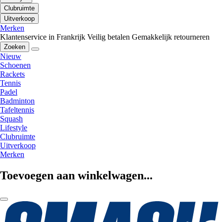
Clubruimte
Uitverkoop
Merken
Klantenservice in Frankrijk
Veilig betalen
Gemakkelijk retourneren
Zoeken
Nieuw
Schoenen
Rackets
Tennis
Padel
Badminton
Tafeltennis
Squash
Lifestyle
Clubruimte
Uitverkoop
Merken
Toevoegen aan winkelwagen...